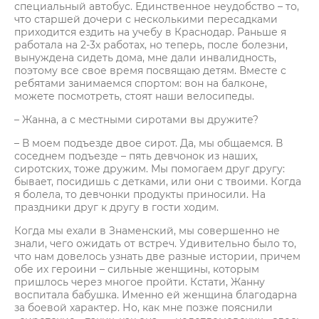
специальный автобус. Единственное неудобство – то,
что старшей дочери с несколькими пересадками
приходится ездить на учебу в Краснодар. Раньше я
работала на 2-3х работах, но теперь, после болезни,
вынуждена сидеть дома, мне дали инвалидность,
поэтому все свое время посвящаю детям. Вместе с
ребятами занимаемся спортом: вон на балконе,
можете посмотреть, стоят наши велосипеды.
– Жанна, а с местными сиротами вы дружите?
– В моем подъезде двое сирот. Да, мы общаемся. В
соседнем подъезде – пять девчонок из наших,
сиротских, тоже дружим. Мы помогаем друг другу:
бывает, посидишь с детками, или они с твоими. Когда
я болела, то девчонки продукты приносили. На
праздники друг к другу в гости ходим.
Когда мы ехали в Знаменский, мы совершенно не
знали, чего ожидать от встреч. Удивительно было то,
что нам довелось узнать две разные истории, причем
обе их героини – сильные женщины, которым
пришлось через многое пройти. Кстати, Жанну
воспитала бабушка. Именно ей женщина благодарна
за боевой характер. Но, как мне позже пояснили