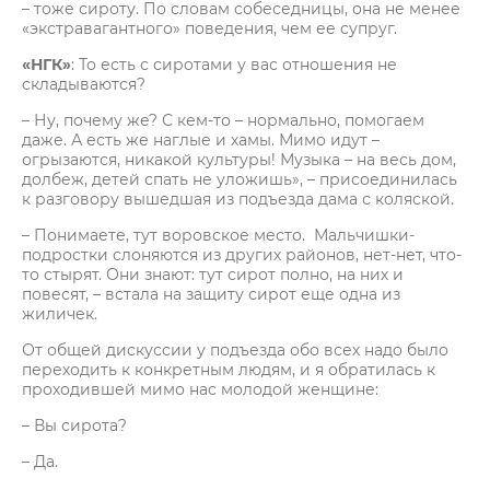
– тоже сироту. По словам собеседницы, она не менее
«экстравагантного» поведения, чем ее супруг.
«НГК»
: То есть с сиротами у вас отношения не
складываются?
– Ну, почему же? С кем-то – нормально, помогаем
даже. А есть же наглые и хамы. Мимо идут –
огрызаются, никакой культуры! Музыка – на весь дом,
долбеж, детей спать не уложишь», – присоединилась
к разговору вышедшая из подъезда дама с коляской.
– Понимаете, тут воровское место. Мальчишки-
подростки слоняются из других районов, нет-нет, что-
то стырят. Они знают: тут сирот полно, на них и
повесят, – встала на защиту сирот еще одна из
жиличек.
От общей дискуссии у подъезда обо всех надо было
переходить к конкретным людям, и я обратилась к
проходившей мимо нас молодой женщине:
– Вы сирота?
– Да.