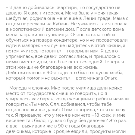
– Я давно добивалась квартиры, но государство не
давало. Я сама питерская. Мама была у меня такая
шебутная, родила она меня ещё в Ленинграде. Мама с
отцом переехали на Кубань. Не ужились. Так я попала
в кропоткинский детский дом. После детского дома
меня направили в училище. Очень хотела пойти
обучиться на повара-кондитера, но мне посоветовали
идти в маляры: «Вы лучше найдитесь в этой жизни, а
потом учитесь готовить», – говорили нам. Я долго
упрямилась, все девки согласились, и пришлось с
ними вместе идти, что б не остаться одной. Теперь я
этой женщине благодарна на всю жизнь.
Действительно, в 90-е годы это был тот кусок хлеба,
который помог мне выжить», – вспоминала Ольга.
– Молодым сложно. Мне после училища дали койко-
место от государства: смешно говорить, но я
упиралась, как баран, когда женщины с работы начали
говорить: «Ты чего, Оля, добивайся, чтобы тебе
отдельное жилье дали!» Я им говорила, что я не хочу
так. Я привыкла, что у меня в комнате – 18 коек, и мне
веселее так было, ну, как я буду без девочек? Это раз,
а два – выживали же в 90-е годы благодаря
девчонкам, которые к родне ездили, продукты могли