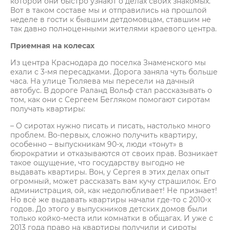
которой они быстро узнают о делах своих знакомых.
Вот в таком составе мы и отправились на прошлой
неделе в гости к бывшим детдомовцам, ставшим не
так давно полноценными жителями краевого центра.
Приемная на колесах
Из центра Краснодара до поселка Знаменского мы
ехали с 3-мя пересадками. Дорога заняла чуть больше
часа. На улице Тюляева мы пересели на дачный
автобус. В дороге Раланд Вольф стал рассказывать о
том, как они с Сергеем Бегляком помогают сиротам
получать квартиры:
– О сиротах нужно писать и писать, настолько много
проблем. Во-первых, сложно получить квартиру,
особенно – выпускникам 90-х, люди «тонут» в
бюрократии и отказываются от своих прав. Возникает
такое ощущение, что государству выгодно не
выдавать квартиры. Вон, у Сергея в этих делах опыт
огромный, может рассказать вам кучу страшилок. Его
администрация, ой, как недолюбливает! Не признает!
Но всё же выдавать квартиры начали где-то с 2010-х
годов. До этого у выпускников детских домов были
только койко-места или комнатки в общагах. И уже с
2013 года право на квартиры получили и сироты