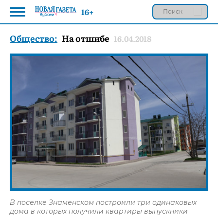
16+
Общество:
На отшибе
16.04.2018
В поселке Знаменском построили три одинаковых
дома в которых получили квартиры выпускники