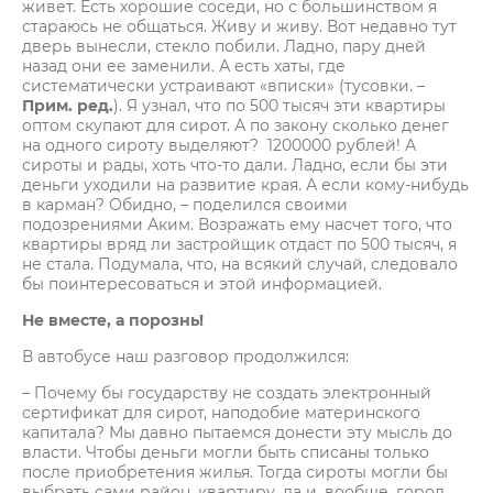
живет. Есть хорошие соседи, но с большинством я
стараюсь не общаться. Живу и живу. Вот недавно тут
дверь вынесли, стекло побили. Ладно, пару дней
назад они ее заменили. А есть хаты, где
систематически устраивают «вписки» (тусовки. –
Прим. ред.
). Я узнал, что по 500 тысяч эти квартиры
оптом скупают для сирот. А по закону сколько денег
на одного сироту выделяют? 1200000 рублей! А
сироты и рады, хоть что-то дали. Ладно, если бы эти
деньги уходили на развитие края. А если кому-нибудь
в карман? Обидно, – поделился своими
подозрениями Аким. Возражать ему насчет того, что
квартиры вряд ли застройщик отдаст по 500 тысяч, я
не стала. Подумала, что, на всякий случай, следовало
бы поинтересоваться и этой информацией.
Не вместе, а порознь!
В автобусе наш разговор продолжился:
– Почему бы государству не создать электронный
сертификат для сирот, наподобие материнского
капитала? Мы давно пытаемся донести эту мысль до
власти. Чтобы деньги могли быть списаны только
после приобретения жилья. Тогда сироты могли бы
выбрать сами район, квартиру, да и, вообще, город.