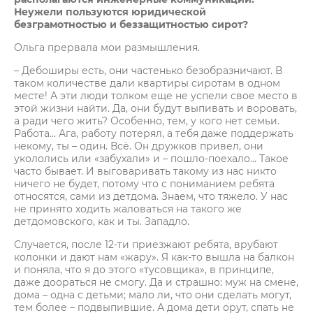
Неужели пользуются юридической
безграмотностью и беззащитностью сирот?
Ольга прервала мои размышления.
– Дебоширы есть, они частенько безобразничают. В
таком количестве дали квартиры сиротам в одном
месте! А эти люди толком еще не успели свое место в
этой жизни найти. Да, они будут выпивать и воровать,
а ради чего жить? Особенно, тем, у кого нет семьи.
Работа… Ага, работу потерял, а тебя даже поддержать
некому, ты – один. Всё. Он дружков привел, они
укололись или «забухали» и – пошло-поехало… Такое
часто бывает. И выговаривать такому из нас никто
ничего не будет, потому что с пониманием ребята
относятся, сами из детдома. Знаем, что тяжело. У нас
не принято ходить жаловаться на такого же
детдомовского, как и ты. Западло.
Случается, после 12-ти приезжают ребята, врубают
колонки и дают нам «жару». Я как-то вышла на балкон
и поняла, что я до этого «тусовщика», в принципе,
даже доораться не смогу. Да и страшно: муж на смене,
дома – одна с детьми; мало ли, что они сделать могут,
тем более – подвыпившие. А дома дети орут, спать не