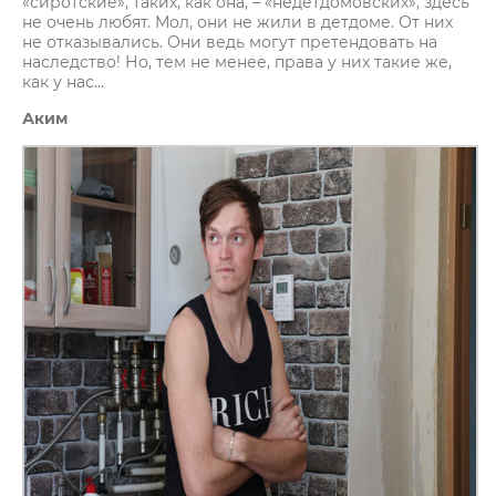
«сиротские», таких, как она, – «недетдомовских», здесь
не очень любят. Мол, они не жили в детдоме. От них
не отказывались. Они ведь могут претендовать на
наследство! Но, тем не менее, права у них такие же,
как у нас...
Аким