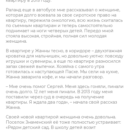
квартиру в 2015 году.
Раланд еще в автобусе мне рассказывал о женщине,
которая долго воевала за свое сиротское право на
квартиру, пережила онкологию, всю жизнь скиталась
по съемным квартирам и теперь самостоятельно
поднимает на ноги четверых детей. Передо мной
стояла высокая, стройная, полная сил молодая
женщина.
В квартире у Жанны тесно, в коридоре – двухэтажная
кроватка для мальчишек, но довольно уютно: повсюду
игрушки и сувениры, а еще по квартире разносился
запах свежей выпечки. Хозяйка с самого утра
готовилась к наступающей Пасхе. Мы сели на кухне,
Жанна заварила кофе, и мы начали разговор.
– Мне очень помог Сергей. Меня здесь гоняли, пинали
очень долго. 12 лет меня пинали. В 2013 году меня
поставили через суд в очередь на получение
квартиры. Я ждала два года», – начала свой рассказ
Жанна.
Своей новой квартирой женщина очень довольна.
Поселок Знаменский её тоже полностью устраивает:
«Рядом детский сад. В школу детей возит