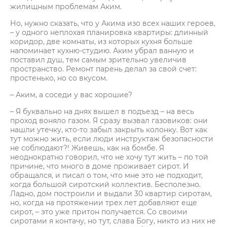
жилищным проблемам Аким.
Но, нужно сказать, что у Акима изо всех наших героев,
– у одного неплохая планировка квартиры: длинный
коридор, две комнаты, из которых кухня больше
напоминает кухню-студию. Аким убрал ванную и
поставил душ, тем самым зрительно увеличив
пространство. Ремонт парень делал за свой счет:
простенько, но со вкусом.
– Аким, а соседи у вас хорошие?
– Я буквально на днях вышел в подъезд – на весь
проход воняло газом. Я сразу вызвал газовиков: они
нашли утечку, кто-то забыл закрыть колонку. Вот как
тут можно жить, если люди инструктаж безопасности
не соблюдают?! Живешь, как на бомбе. Я
неоднократно говорил, что не хочу тут жить – по той
причине, что много в доме проживает сирот. И
обращался, и писал о том, что мне это не подходит,
когда большой сиротский коллектив. Бесполезно.
Ладно, дом построили и выдали 30 квартир сиротам,
но, когда на протяжении трех лет добавляют еще
сирот, – это уже притон получается. Со своими
сиротами я контачу, но тут, слава Богу, никто из них не