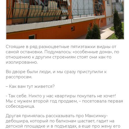
Стоящие в ряд разноцветные пятиэтажки видны от
самой остановки. Подумалось: «особенные дома», по
отношению к другим строениям стоят они как-то
изолированно.
Во дворе были люди, и мы сразу приступили к
расспросам.
– Как вам тут живется?
- Так себе. Никто у нас квартиры покупать не хочет!
Мы с мужем второй год продаем, – посетовала первая
собеседница.
Другая принялась рассказывать про Максимку-
дебошира, который по балконам шастает, гадит на
детской площадке и в подъездах, а еще про жену его