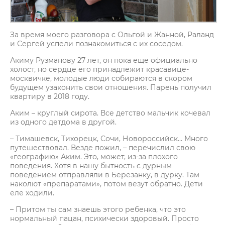
За время моего разговора с Ольгой и Жанной, Раланд
и Сергей успели познакомиться с их соседом.
Акиму Рузманову 27 лет, он пока еще официально
холост, но сердце его принадлежит красавице-
москвичке, молодые люди собираются в скором
будущем узаконить свои отношения. Парень получил
квартиру в 2018 году.
Аким – круглый сирота. Все детство мальчик кочевал
из одного детдома в другой.
– Тимашевск, Тихорецк, Сочи, Новороссийск… Много
путешествовал. Везде пожил, – перечислил свою
«географию» Аким. Это, может, из-за плохого
поведения. Хотя в нашу бытность с дурным
поведением отправляли в Березанку, в дурку. Там
наколют «препаратами», потом везут обратно. Дети
еле ходили.
– Притом ты сам знаешь этого ребенка, что это
нормальный пацан, психически здоровый. Просто