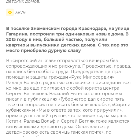
детских домов.
3879
В поселке Знаменском города Краснодара, на улице
Гагарина, построили три одинаковых новых дома. В
2015 году в них, большей частью, получили
квартиры выпускники детских домов. С тех пор это
место приобрело дурную славу
В «сиротский анклав» отправляться вечером без
сопровождающих я не рискнула. Провожатые, правда,
нашлись без особого труда. Председатель центра
помощи и защиты граждан «Рука Милосердия»
Раланд Вольф с радостью согласился присоединиться
ко мне, да еще пригласил с собой юриста центра
Сергея Беглякова. Василий Евтенко, о котором мы
писали в публикациях «Губернатор дал сироте пять
тысяч и попросил не писать больше жалобы», «Сирота
кубанская» и «Мы в ответе за тех, кого приручили»,
примкнул к нашей группе, что называется, на марше.
Кстати, Раланд Вольф и Сергей Бегляк тоже являются
выпускниками детского дома. Оказывается, у
детдомовских есть своя «цыганская почта», по