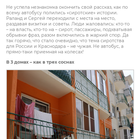
Не успела незнакомка окончить свой рассказ, как по
всему автобусу полились «сиротские» истории.
Раланд и Сергей переходили с места на место,
раздавая визитки и советы. Люди жаловались: кто-то
– на власть, кто-то на – сирот; пассажиры, подхватывая
обрывки фраз, разом включились в жаркий спор. Да
так горячо, что стало очевидно, что тема сиротства
для России и Краснодара – не чужая. Не автобус, а
прямо-таки приемная на колесах!
В 3 домах – как в трех соснах