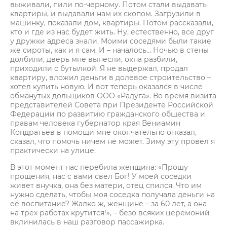
выживали, пили по-черному. Потом стали выдавать
квартиры, и выдавали нам их скопом. Загрузили в
машинку, показали дом, квартиры. Потом рассказали,
кто и где из нас будет жить. Ну, естественно, все друг
у дружки адреса знали. Моими соседями были такие
же сироты, как и я сам. И – началось... Ночью в стены
долбили, дверь мне вынесли, окна разбили,
приходили с бутылкой. Я не выдержал, продал
квартиру, вложил деньги в долевое строительство –
хотел купить новую. И вот теперь оказался в числе
обманутых дольщиков ООО «Радуга». Во время визита
представителей Совета при Президенте Российской
Федерации по развитию гражданского общества и
правам человека губернатор края Вениамин
Кондратьев в помощи мне окончательно отказал,
сказал, что помочь ничем не может. Зиму эту провел я
практически на улице.
В этот момент нас перебила женщина: «Прошу
прощения, нас с вами свел Бог! У моей соседки
живет внучка, она без матери, отец спился. Что им
нужно сделать, чтобы моя соседка получала деньги на
её воспитание? Жалко ж, женщине – за 60 лет, а она
на трех работах крутится!», – безо всяких церемоний
вклинилась в наш разговор пассажирка.