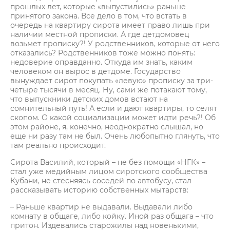
прошлых лет, которые «выпустились» раньше
принятого закона. Все дело в том, что встать в
очередь на квартиру сирота имеет право лишь при
наличии местной прописки. А где детдомовец
возьмет прописку?! У родственников, которые от него
отказались? Родственников тоже можно понять:
недоверие оправданно. Откуда им знать, каким
человеком он вырос в детдоме. Государство
вынуждает сирот покупать «левую» прописку за три-
четыре тысячи в месяц. Ну, сами же потакают тому,
что выпускники детских домов встают на
сомнительный путь! А если и дают квартиры, то селят
скопом. О какой социализации может идти речь?! Об
этом районе, я, конечно, неоднократно слышал, но
еще ни разу там не был. Очень любопытно глянуть, что
там реально происходит.
Сирота Василий, который – не без помощи «НГК» –
стал уже медийным лицом сиротского сообщества
Кубани, не стесняясь соседей по автобусу, стал
рассказывать историю собственных мытарств:
– Раньше квартир не выдавали. Выдавали либо
комнату в общаге, либо койку. Иной раз общага – что
притон. Издевались старожилы над новенькими,