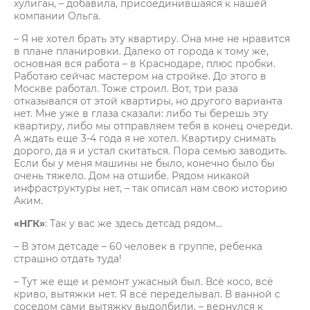
хулиган, – добавила, присоединившаяся к нашей
компании Ольга.
– Я не хотел брать эту квартиру. Она мне не нравится
в плане планировки. Далеко от города к тому же,
основная вся работа – в Краснодаре, плюс пробки.
Работаю сейчас мастером на стройке. До этого в
Москве работал. Тоже строил. Вот, три раза
отказывался от этой квартиры, но другого варианта
нет. Мне уже в глаза сказали: либо ты берешь эту
квартиру, либо мы отправляем тебя в конец очереди.
А ждать еще 3-4 года я не хотел. Квартиру снимать
дорого, да я и устал скитаться. Пора семью заводить.
Если бы у меня машины не было, конечно было бы
очень тяжело. Дом на отшибе. Рядом никакой
инфраструктуры нет, – так описал нам свою историю
Аким.
«НГК»
: Так у вас же здесь детсад рядом…
– В этом детсаде – 60 человек в группе, ребенка
страшно отдать туда!
– Тут же еще и ремонт ужасный был. Всё косо, всё
криво, вытяжки нет. Я всё переделывал. В ванной с
соседом сами вытяжку выдолбили, – вернулся к