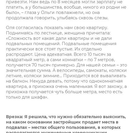
привезти. Нам ведь по 8 месяцев могли зарплату не
платить, а у большинства, вообще, никого из родни не
было», – глаза у Ольги повлажнели, но она
продолжала говорить, улыбаясь сквозь слезы.
Оля согласилась показать нам свою квартиру.
Поднимаясь по лестнице, женщина причитала:
«Сложность вот какая: дали квартиры и не дали
подвальных помещений. Подвальные помещения
практически все стоят пустые. Их отдельно
распродают. Цена адекватная. Всего 10 тысяч за
квадратный метр, а сами комнатки – по 7 метров,
получается 70 тысяч примерно. Для нашей семьи – это
значительная сумма. А велосипеды, самокаты, коляски
летние, коляски зимние… Приходится всё вываливать
на балкон. Некуда девать, потому что однокомнатная
квартира, а прихожка очень маленькая. Я вот захожу, а
прихожка получается чуть больше метра, место есть
только для шкафа».
Врезка:
Я решила, что нужно обязательно выяснить,
на каком основании застройщик продает места в
подвалах – местах общего пользования, в которых
располагаются инженерные коммуникации.