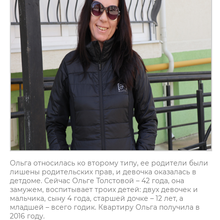
Ольга относилась ко второму типу, ее родители были
лишены родительских прав, и девочка оказалась в
детдоме. Сейчас Ольге Толстовой – 42 года, она
замужем, воспитывает троих детей: двух девочек и
мальчика, сыну 4 года, старшей дочке – 12 лет, а
младшей – всего годик. Квартиру Ольга получила в
2016 году.