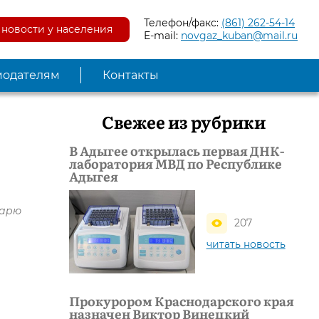
Телефон/факс:
(861) 262-54-14
новости у населения
E-mail:
novgaz_kuban@mail.ru
модателям
Контакты
Свежее из рубрики
В Адыгее открылась первая ДНК-
лаборатория МВД по Республике
Адыгея
тарю
207
читать новость
Прокурором Краснодарского края
назначен Виктор Винецкий