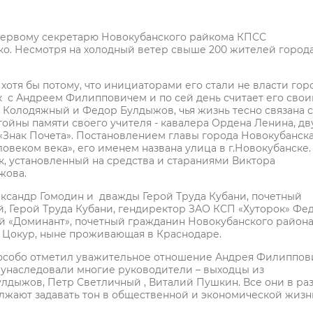
 первому секретарю Новокубанского райкома КПСС
лько. Несмотря на холодный ветер свыше 200 жителей город
отя бы потому, что инициаторами его стали не власти горо
бок с Андреем Филипповичем и по сей день считает его сво
 Колодяжный и Федор Булдыжов, чья жизнь тесно связана с
тойны памяти своего учителя - кавалера Ордена Ленина, дв
«Знак Почета». Постановлением главы города Новокубанск
веком века», его именем названа улица в г.Новокубанске.
к, установленный на средства и стараниями Виктора
жова.
ксандр Гомодин и дважды Герой Труда Кубани, почетный
, Герой Труда Кубани, гендиректор ЗАО КСП «Хуторок» Фе
й «Доминант», почетный гражданин Новокубанского район
 Цокур, ныне проживающая в Краснодаре.
 особо отметил уважительное отношение Андрея Филиппов
ту унаследовали многие руководители – выходцы из
лдыжов, Петр Светличный , Виталий Пушкин. Все они в ра
лжают задавать тон в общественной и экономической жизн