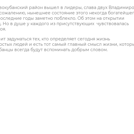
окубанский район вышел в лидеры, слава двух Владимиро
 сожалению, нынешнее состояние этого некогда богатейше
оследние годы заметно поблекло. Об этом на открытии
од. Но в душе у каждого из присутствующих чувствовалась
оя.
т задуматься тех, кто определяет сегодня жизнь
ростых людей и есть тот самый главный смысл жизни, котор
убанцы всегда будут вспоминать добрым словом.