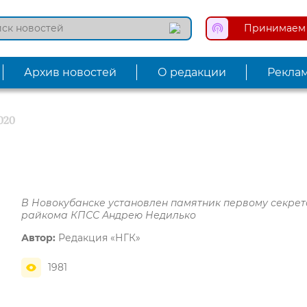
Принимаем 
Архив новостей
О редакции
Рекла
020
В Новокубанске установлен памятник первому секре
райкома КПСС Андрею Недилько
Автор:
Редакция «НГК»
1981