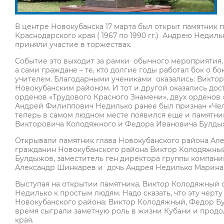
В центре Новокубанска 17 марта был открыт памятник
Краснодарского края ( 1967 по 1990 гг.) Андрею Неди
приняли участие в торжествах.
Событие это выходит за рамки обычного мероприятия, х
а сами граждане – те, кто долгие годы работал бок о 
учителем. Благодарными учениками оказались: Виктор
Новокубанским районом. И тот и другой оказались дос
орденов «Трудового Красного Знамени», двух орденов 
Андрей Филиппович Недилько ранее был признан «Чело
теперь в самом людном месте появился еще и памятни
Викторовича Колодяжного и Федора Ивановича Булды
Открывали памятник глава Новокубанского района Але
гражданин Новокубанского района Виктор Колодяжный
Булдыжов, заместитель ген директора группы компани
Александр Шинкарев и дочь Андрея Недилько Марина
Выступая на открытии памятника, Виктор Колодяжный
Недилько к простым людям. Надо сказать, что эту чер
Новокубанского района: Виктор Колодяжный, Федор Бу
время сыграли заметную роль в жизни Кубани и продо
края.