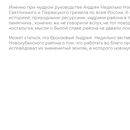
Именно при мудром руководстве Андрея Недилько Нов
Светличного и Первицкого гремела по всей России. К
историей, природными ресурсами, кадрами района в п
памятника , конечно же не говорили вслух, не тот пов
ностальгия, мысли о былой славе района не давали пок
Может статься, что бронзовый Андрей Недилько застави
Новокубанского района о том, что работать во благо п
исповедовал их знаменитый земляк, и которого новок