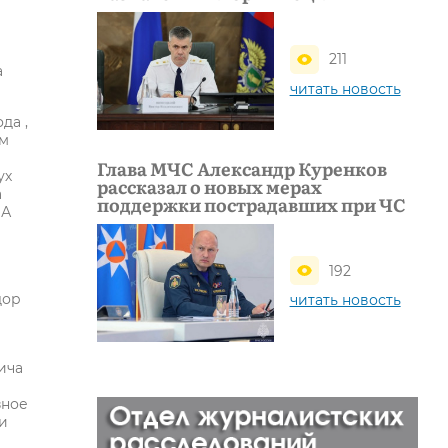
211
а
читать новость
да ,
им
Глава МЧС Александр Куренков
ух
рассказал о новых мерах
а
поддержки пострадавших при ЧС
 А
192
дор
читать новость
а
ича
зное
и