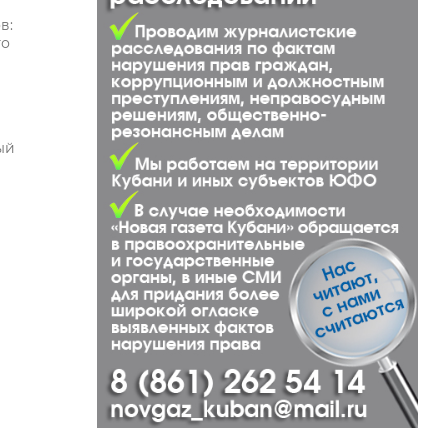
в:
го
ый