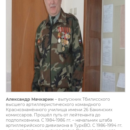
Александр Мачкарин
– выпускник Тбилисского
высшего артиллеристического командного
Краснознамённого училища имени 26 Бакинских
комиссаров. Прошёл путь от лейтенанта до
подполковника. С 1984-1986 гг. – начальник штаба
артиллерийского дивизиона в ТуркВО. С 1986-1994 гг.