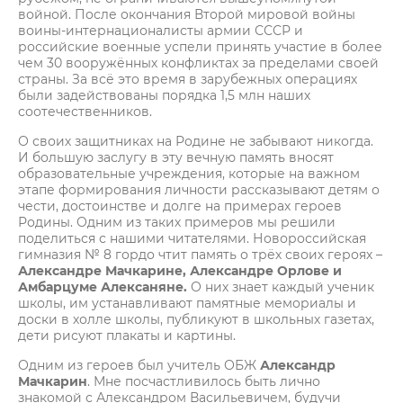
войной. После окончания Второй мировой войны
воины-интернационалисты армии СССР и
российские военные успели принять участие в более
чем 30 вооружённых конфликтах за пределами своей
страны. За всё это время в зарубежных операциях
были задействованы порядка 1,5 млн наших
соотечественников.
О своих защитниках на Родине не забывают никогда.
И большую заслугу в эту вечную память вносят
образовательные учреждения, которые на важном
этапе формирования личности рассказывают детям о
чести, достоинстве и долге на примерах героев
Родины. Одним из таких примеров мы решили
поделиться с нашими читателями. Новороссийская
гимназия № 8 гордо чтит память о трёх своих героях –
Александре Мачкарине, Александре Орлове и
Амбарцуме Алексаняне.
О них знает каждый ученик
школы, им устанавливают памятные мемориалы и
доски в холле школы, публикуют в школьных газетах,
дети рисуют плакаты и картины.
Одним из героев был учитель ОБЖ
Александр
Мачкарин
. Мне посчастливилось быть лично
знакомой с Александром Васильевичем, будучи