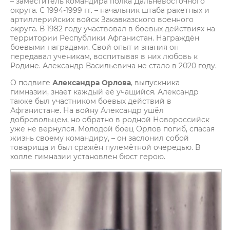
– заместитель командира полка Дальневосточного
округа. С 1994-1999 гг. – начальник штаба ракетных и
артиллерийских войск Закавказского военного
округа. В 1982 году участвовал в боевых действиях на
территории Республики Афганистан. Награждён
боевыми наградами. Свой опыт и знания он
передавал ученикам, воспитывая в них любовь к
Родине. Александр Васильевича не стало в 2020 году.
О подвиге
Александра Орлова
, выпускника
гимназии, знает каждый её учащийся. Александр
также был участником боевых действий в
Афганистане. На войну Александр ушёл
добровольцем, но обратно в родной Новороссийск
уже не вернулся. Молодой боец Орлов погиб, спасая
жизнь своему командиру, – он заслонил собой
товарища и был сражён пулемётной очередью. В
холле гимназии установлен бюст герою.