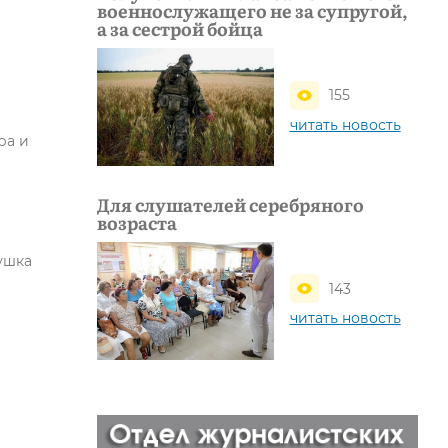
военнослужащего не за супругой,
а за сестрой бойца
155
читать новость
ра и
Для слушателей серебряного
возраста
ушка
143
читать новость