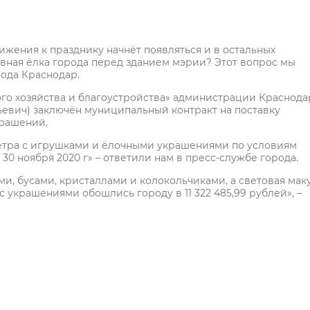
жения к празднику начнёт появляться и в остальных
авная ёлка города перед зданием мэрии? Этот вопрос мы
ода Краснодар.
ого хозяйства и благоустройства» администрации Краснода
вич) заключён муниципальный контракт на поставку
крашений.
метра с игрушками и ёлочными украшениями по условиям
30 ноября 2020 г» – ответили нам в пресс-службе города.
и, бусами, кристаллами и колокольчиками, а световая мак
с украшениями обошлись городу в 11 322 485,99 рублей», –