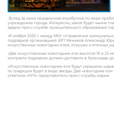
Вслед за ними праздничная атрибутика по мере прибли
учреждениях города. Интересно, какой будет нынче гл
задали пресс-службе муниципального образования гор
«9 ноября 2020 г. между МКУ «Управление коммунальн
подрядной организацией (ИП Межевов Александр Юрье
искусственных новогодних елей, игрушек и ёлочных у
«Две искусственные новогодние ели высотой 19 и 22 
контракта подрядчик должен доставить в Краснодар до 
«Искусственные новогодние ели будут украшены шарам
по традиции будет в виде звезды. Две новогодние ели 
ответили «НГК» представители пресс-службы мэрии.