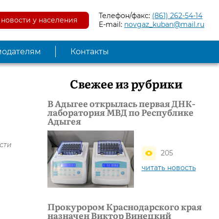
Телефон/факс:
(861) 262-54-14
новости у населения
E-mail:
novgaz_kuban@mail.ru
модателям
Контакты
Свежее из рубрики
В Адыгее открылась первая ДНК-
лаборатория МВД по Республике
Адыгея
сти
205
читать новость
Прокурором Краснодарского края
назначен Виктор Винецкий