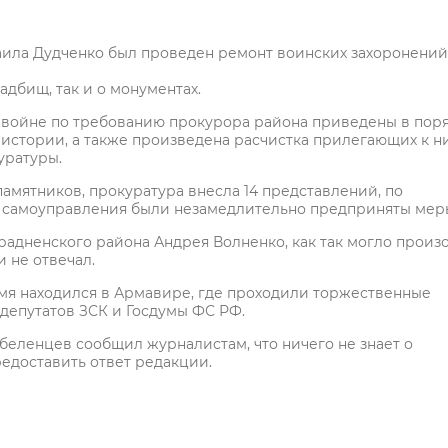
ила Дудченко был проведен ремонт воинских захоронений
адбищ, так и о монументах.
 войне по требованию прокурора района приведены в пор
 истории, а также произведена расчистка прилегающих к н
уратуры.
мятников, прокуратура внесла 14 представлений, по
о самоуправления были незамедлительно предприняты мер
радненского района Андрея Волненко, как так могло произо
 не отвечал.
емя находился в Армавире, где проходили торжественные
депутатов ЗСК и Госдумы ФС РФ.
беленцев сообщил журналистам, что ничего не знает о
редоставить ответ редакции.