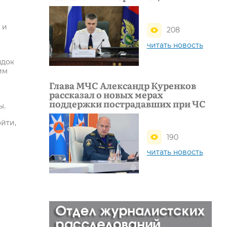
 и
208
читать новость
ядок
им
Глава МЧС Александр Куренков
рассказал о новых мерах
поддержки пострадавших при ЧС
ы.
йти,
190
читать новость