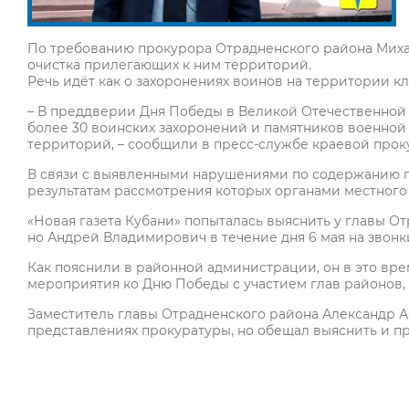
По требованию прокурора Отрадненского района Миха
очистка прилегающих к ним территорий.
Речь идёт как о захоронениях воинов на территории кл
– В преддверии Дня Победы в Великой Отечественной
более 30 воинских захоронений и памятников военной
территорий, – сообщили в пресс-службе краевой прок
В связи с выявленными нарушениями по содержанию па
результатам рассмотрения которых органами местног
«Новая газета Кубани» попыталась выяснить у главы От
но Андрей Владимирович в течение дня 6 мая на звонки
Как пояснили в районной администрации, он в это вр
мероприятия ко Дню Победы с участием глав районов, 
Заместитель главы Отрадненского района Александр А
представлениях прокуратуры, но обещал выяснить и п