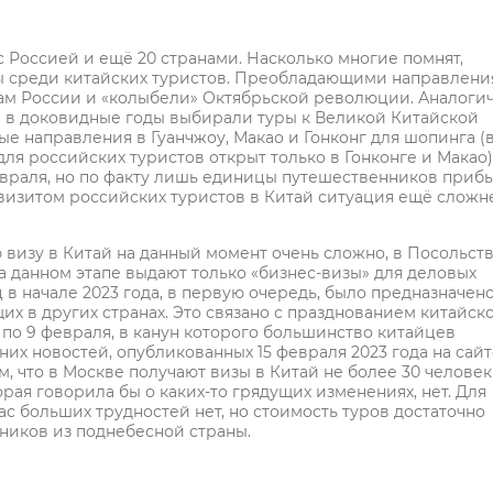
с Россией и ещё 20 странами. Насколько многие помнят,
ы среди китайских туристов. Преобладающими направлен
м России и «колыбели» Октябрьской революции. Аналоги
е в доковидные годы выбирали туры к Великой Китайской
е направления в Гуанчжоу, Макао и Гонконг для шопинга (
я российских туристов открыт только в Гонконге и Макао)
февраля, но по факту лишь единицы путешественников приб
визитом российских туристов в Китай ситуация ещё сложне
 визу в Китай на данный момент очень сложно, в Посольст
 данном этапе выдают только «бизнес-визы» для деловых
в начале 2023 года, в первую очередь, было предназначено
х в других странах. Это связано с празднованием китайск
я по 9 февраля, в канун которого большинство китайцев
их новостей, опубликованных 15 февраля 2023 года на сайт
м, что в Москве получают визы в Китай не более 30 человек
я говорила бы о каких-то грядущих изменениях, нет. Для
с больших трудностей нет, но стоимость туров достаточно
нников из поднебесной страны.