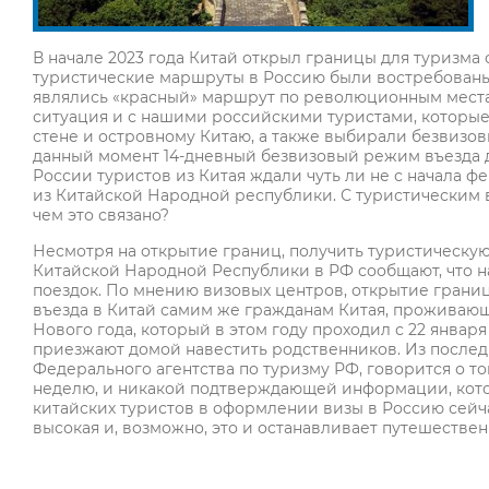
В начале 2023 года Китай открыл границы для туризма 
туристические маршруты в Россию были востребован
являлись «красный» маршрут по революционным места
ситуация и с нашими российскими туристами, которы
стене и островному Китаю, а также выбирали безвизовы
данный момент 14-дневный безвизовый режим въезда дл
России туристов из Китая ждали чуть ли не с начала 
из Китайской Народной республики. С туристическим 
чем это связано?
Несмотря на открытие границ, получить туристическую
Китайской Народной Республики в РФ сообщают, что на
поездок. По мнению визовых центров, открытие границ 
въезда в Китай самим же гражданам Китая, проживающи
Нового года, который в этом году проходил с 22 январ
приезжают домой навестить родственников. Из последн
Федерального агентства по туризму РФ, говорится о то
неделю, и никакой подтверждающей информации, котора
китайских туристов в оформлении визы в Россию сейча
высокая и, возможно, это и останавливает путешестве