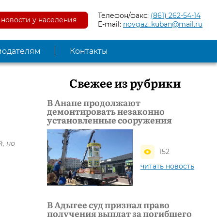
Телефон/факс:
(861) 262-54-14
новости у населения
E-mail:
novgaz_kuban@mail.ru
модателям
Контакты
Свежее из рубрики
В Анапе продолжают
демонтировать незаконно
установленные сооружения
, но
152
читать новость
В Адыгее суд признал право
получения выплат за погибшего