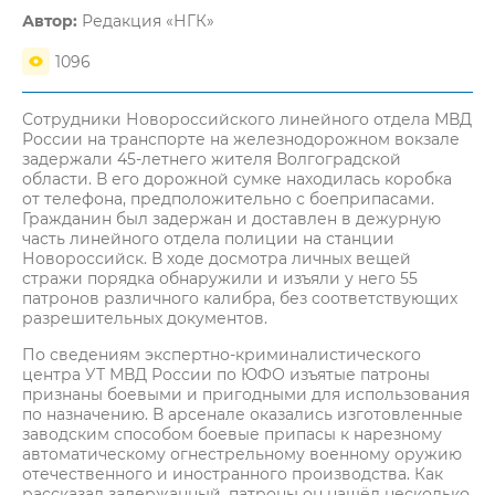
Автор:
Редакция «НГК»
1096
Сотрудники Новороссийского линейного отдела МВД
России на транспорте на железнодорожном вокзале
задержали 45-летнего жителя Волгоградской
области. В его дорожной сумке находилась коробка
от телефона, предположительно с боеприпасами.
Гражданин был задержан и доставлен в дежурную
часть линейного отдела полиции на станции
Новороссийск. В ходе досмотра личных вещей
стражи порядка обнаружили и изъяли у него 55
патронов различного калибра, без соответствующих
разрешительных документов.
По сведениям экспертно-криминалистического
центра УТ МВД России по ЮФО изъятые патроны
признаны боевыми и пригодными для использования
по назначению. В арсенале оказались изготовленные
заводским способом боевые припасы к нарезному
автоматическому огнестрельному военному оружию
отечественного и иностранного производства. Как
рассказал задержанный, патроны он нашёл несколько