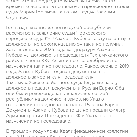
заместитель председателя Руслан Барчо. Затем
временно исполнять полномочия председателя стала
судья Мария Горюнова, а потом – судья Василий
Одинцов.
Год назад квалифколлегия судей республики
рассмотрела заявление судьи Черкесского
городского суда КЧР Азамата Кубова на эту вакантную
должность, но рекомендацию он так и не получил.
Хотя в феврале 2024 года кандидатуру Азамата
Кубова на должность председателя Тахтамукайского
райсуда члены ККС Адыгеи все же одобрили, но
назначения так и не последовало. Ранее, осенью 2019
года, Азамат Кубов подавал документы и на
должность заместителя председателя
Тахтамукайского районного суда. Тогда же на эту
должность подавал документы и Руслан Барчо. Оба
они были рекомендованы квалифколлегией
республики на должности замов, но Указ о
назначении последовал только на Руслана Барчо.
Документы Азамата Кубова тогда не прошли фильтр
Администрации Президента РФ и Указа о его
назначении не последовало.
В прошлом году члены Квалификационной коллегии
судей Республики Адыгея трижды пытались