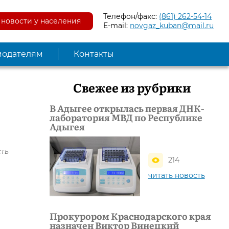
Телефон/факс:
(861) 262-54-14
новости у населения
E-mail:
novgaz_kuban@mail.ru
модателям
Контакты
Свежее из рубрики
В Адыгее открылась первая ДНК-
лаборатория МВД по Республике
Адыгея
сть
214
читать новость
Прокурором Краснодарского края
назначен Виктор Винецкий