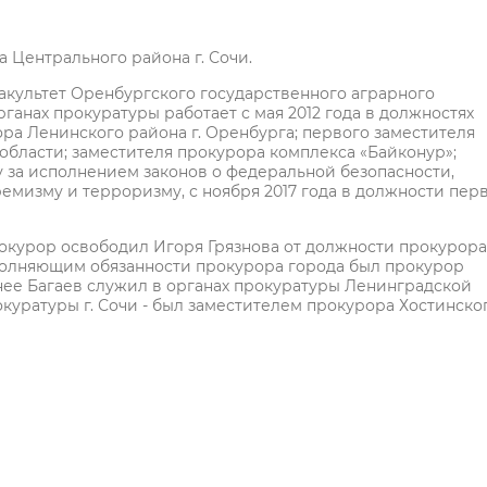
 Центрального района г. Сочи.
акультет Оренбургского государственного аграрного
ганах прокуратуры работает с мая 2012 года в должностях
ра Ленинского района г. Оренбурга; первого заместителя
бласти; заместителя прокурора комплекса «Байконур»;
 за исполнением законов о федеральной безопасности,
мизму и терроризму, с ноября 2017 года в должности пер
прокурор освободил Игоря Грязнова от должности прокурора
сполняющим обязанности прокурора города был прокурор
нее Багаев служил в органах прокуратуры Ленинградской
рокуратуры г. Сочи - был заместителем прокурора Хостинско