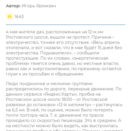
Автор:
Игорь Ярмизин
1643
4 мая жители дач, расположенных на 12-м км
Ростовского шоссе, вышли на протест. Причина –
электричество, точнее его отсутствие. «Весь апрель
отключали, и вот сказали, что в мае будет 15 дней без
электричества. Поднакипело», – сообщили
протестующие. По их словам, «энергетическая
проблема» тянется очень давно, но местные власти,
равно как и энергокомпании, по-прежнему остаются
глухи к их просьбам и обращениям.
Люди поодиночке и мелкими группами
распределились по дороге, перекрыв движение. По
данным сервиса «Яндекс.Карты», пробка на
Ростовском шоссе около 18:00 – от Ростовской
развязки до остановки «12-й километр» – растянулась
на 6,5 км. В ней, по оценке, можно было потерять
почти полтора часа. Т. е. движение по трассе
проходило со скоростью пешехода. Это в среднем. А
на местности можно было видеть, как выстроилась