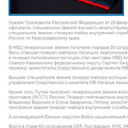
Указом Президента Российской Федерации от 20 февра
офицеров, специальных званий высшего начальствующ
специальное звание «генерал-майор внутренней служ
России по Краснодарскому краю.
В МВД генеральские звания получили порядка 20 сотр
Волк, ставшая генерал-майором полиции. Аналогичное
а генерал-полковником юстиции стал замглавы МВД Ал
Северо-Кавказскому федеральному округу Сергею Бач
первому заместителю Следственного департамента МВ
Высшее специальное звание генерал-майора юстиции 
управления Следственного комитета РФ Наталье Камы
Кроме того, Путин присвоил генеральские звания вс
приставов (ФССП) России. Генерал-лейтенантами внут
Владимир Воронин и Елена Захаркина. Пятому замести
присвоено звание генерал-майора внутренней службы
А командующий Южным округом Войск национальной гв
Всего в Указе 60 сотрудников СКР, Росгвардии, МЧС, 