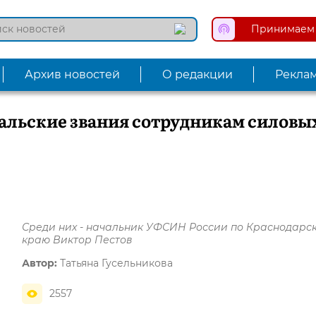
Принимаем 
Архив новостей
О редакции
Рекла
альские звания сотрудникам силовы
Среди них - начальник УФСИН России по Краснодарс
краю Виктор Пестов
Автор:
Татьяна Гусельникова
2557