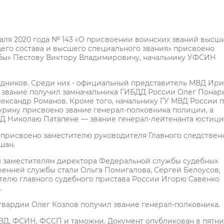
ля 2020 года № 143 «О присвоении воинских званий высш
его состава и высшего специального звания» присвоено
бы» Пестову Виктору Владимировичу, начальнику УФСИН
удников. Среди них - официальный представитель МВД Ир
 звание получил замначальника ГИБДД России Олег Понар
ександр Романов. Кроме того, начальнику ГУ МВД России 
урину присвоено звание генерал-полковника полиции, а
Д Николаю Патапене — звание генерал-лейтенанта юстици
присвоено заместителю руководителя Главного следствен
шан.
ем заместителям директора Федеральной службы судебных
ренней службы стали Ольга Помигалова, Сергей Белоусов,
телю главного судебного пристава России Игорю Савенко
.
ардии Олег Козлов получил звание генерал-полковника.
МВД, ФСИН, ФССП и таможни. Документ опубликован в пятн