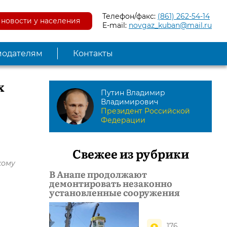
Телефон/факс:
(861) 262-54-14
новости у населения
E-mail:
novgaz_kuban@mail.ru
модателям
Контакты
х
Путин Владимир
Владимирович
Президент Российской
Федерации
Свежее из рубрики
кому
В Анапе продолжают
демонтировать незаконно
установленные сооружения
176