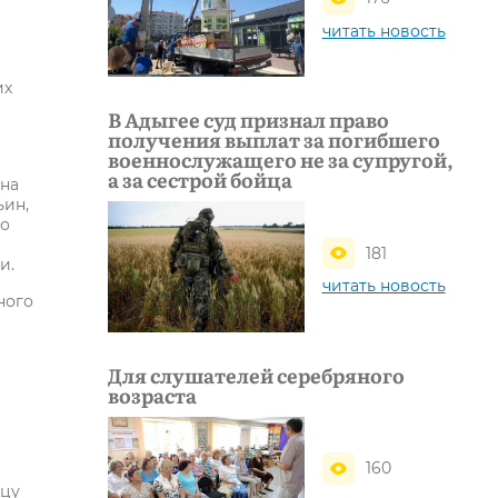
читать новость
их
В Адыгее суд признал право
получения выплат за погибшего
военнослужащего не за супругой,
а за сестрой бойца
ина
ьин,
по
181
и.
читать новость
ного
Для слушателей серебряного
возраста
160
ицу