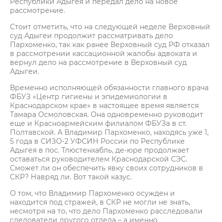
Республики Адыгея и передал дело на новое
рассмотрение.
Стоит отметить, что на следующей неделе Верховный
суд Адыгеи продолжит рассматривать дело
Пархоменко, так как ранее Верховный суд РФ отказал
в рассмотрении кассационной жалобы адвоката и
вернул дело на рассмотрение в Верховный суд
Адыгеи.
Временно исполняющей обязанности главного врача
ФБУЗ «Центр гигиены и эпидемиологии в
Краснодарском крае» в настоящее время является
Тамара Осмоловская. Она одновременно руководит
еще и Красноармейским филиалом ФБУЗа в ст.
Полтавской. А Владимир Пархоменко, находясь уже 1,
5 года в СИЗО-2 УФСИН России по Республике
Адыгея в пос. Тлюстенхабль, де-юре продолжает
оставаться руководителем Краснодарской СЭС.
Сможет ли он обеспечить явку своих сотрудников в
СКР? Навряд ли. Вот такой казус.
О том, что Владимир Пархоменко осужден и
находится под стражей, в СКР не могли не знать,
несмотря на то, что дело Пархоменко расследовали
следователи другого отдела – а именно