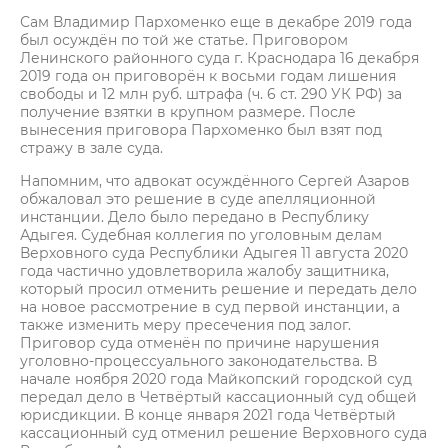
Сам Владимир Пархоменко еще в декабре 2019 года
был осуждён по той же статье. Приговором
Ленинского районного суда г. Краснодара 16 декабря
2019 года он приговорён к восьми годам лишения
свободы и 12 млн руб. штрафа (ч. 6 ст. 290 УК РФ) за
получение взятки в крупном размере. После
вынесения приговора Пархоменко был взят под
стражу в зале суда.
Напомним, что адвокат осуждённого Сергей Азаров
обжаловал это решение в суде апелляционной
инстанции. Дело было передано в Республику
Адыгея. Судебная коллегия по уголовным делам
Верховного суда Республики Адыгея 11 августа 2020
года частично удовлетворила жалобу защитника,
который просил отменить решение и передать дело
на новое рассмотрение в суд первой инстанции, а
также изменить меру пресечения под залог.
Приговор суда отменён по причине нарушения
уголовно-процессуального законодательства. В
начале ноября 2020 года Майкопский городской суд
передал дело в Четвёртый кассационный суд общей
юрисдикции. В конце января 2021 года Четвёртый
кассационный суд отменил решение Верховного суда