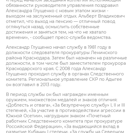
«Перед началом заседания коллегии исполняющий
обязанности руководителя управления поздравил
Александра Глущенко с новым этапом жизни -
выходом на заслуженный отдых. Альберт Владикович
отметил, что выход на пенсию — отличный повод
оглянуться назад, осмыслить собственные
достижения и заняться тем, на что не хватало
времени», - сообщает пресс-служба ведомства.
Александр Глущенко начал службу в 1981 году в
должности следователя прокуратуры Ленинского
района Краснодара. Затем был назначен на различные
должности, в том числе был заместителем прокурора
Краснодарского края. С 2008 года Александр
Глущенко проходил службу в органах Следственного
комитета. Региональное управление СКР по Адыгее
он возглавил в 2013 году.
В период службы он был награжден именным
оружием, множеством медалей и знаков отличия:
«Доблесть и отвага», «За безупречную службу» I, II и III
степеней, «За участие в противодействии агрессии в
Южной Осетии», нагрудным знаком «Почетный
работник Следственного комитета при прокуратуре
Российской Федерации», «За выдающийся вклад в
развитие Кубани» I степени, «За службу на Северном