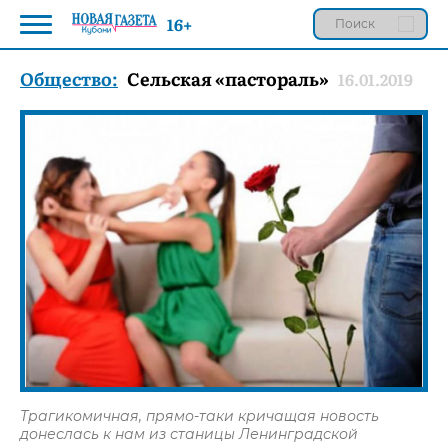
16+
Общество:
Сельская «пастораль»
16.01.2019
Трагикомичная, прямо-таки кричащая новость
донеслась к нам из станицы Ленинградской