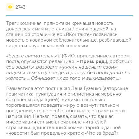
2743
Трагикомичная, прямо-таки кричащая новость
донеслась к нам из станицы Ленинградской: на
станичной страничке во «ВКонтакте» появилась
новость о коварной соблазнительнице, разбивающей
сердца и опустошающей кошельки.
«
Будьте внимательны !!
(ФИО, приведенные автором
поста, опускаются редакцией.
– Прим. ред.
)
, работник
соц зашиты ,разводит мужчин на деньги своим
видом и тем что у нее дети растут без папы давит на
жалость ... Обчищает их до гола и выкидывает ...
»
Разместила этот пост некая Лена Гузенко (авторские
грамматика, пунктуация и стилистика намеренно
сохранены редакцией), видимо, настолько
торопившаяся поведать миру о возмутительном
поведении, что не особо заботилась о грамотности
написания. Нельзя, правда, сказать, что данная
информация сильно впечатлила читателей
странички: единственный комментарий к данной
«новости» был предельно краток: «Что за бред?»