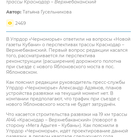
трассы Краснодар – Верхнебаканский
Автор:
Татьяна Гусельникова
2469
В Упрдор «Черноморье» ответили на вопросы «Новой
газеты Кубани» о перспективах трассы Краснодар –
Верхнебаканский. Первый вопрос редакции касался
того, рассматривается ли перспектива
реконструкции (расширения) дорожного полотна
при съезде с нового Яблоновского моста в пос.
Яблоновском.
Как пояснил редакции руководитель пресс-службы
Упрдор «Черноморье» Александр Адзянов, планов
устройства развязки на текущий момент нет. В
компании предполагают, что трафик при съезде с
нового Яблоновского моста не будет затруднён.
Что касается строительства развязки на 19 км трассы
А146 «Краснодар – Верхнебаканский» (поворот в
сторону «Мега Адыгея – Кубань»). Как пояснили в
Упрдор «Черноморье», идёт проектирование данной
развязки, в первом квартале следующего года