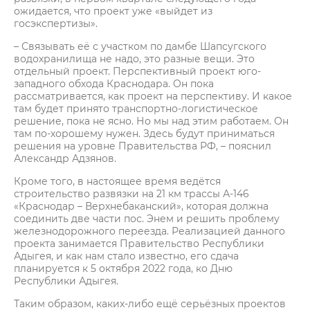
ожидается, что проект уже «выйдет из
госэкспертизы».
– Связывать её с участком по дамбе Шапсугского
водохранилища не надо, это разные вещи. Это
отдельный проект. Перспективный проект юго-
западного обхода Краснодара. Он пока
рассматривается, как проект на перспективу. И какое
там будет принято транспортно-логистическое
решение, пока не ясно. Но мы над этим работаем. Он
там по-хорошему нужен. Здесь будут приниматься
решения на уровне Правительства РФ, – пояснил
Александр Адзянов.
Кроме того, в настоящее время ведётся
строительство развязки на 21 км трассы А-146
«Краснодар – Верхнебаканский», которая должна
соединить две части пос. Энем и решить проблему
железнодорожного переезда. Реализацией данного
проекта занимается Правительство Республики
Адыгея, и как нам стало известно, его сдача
планируется к 5 октября 2022 года, ко Дню
Республики Адыгея.
Таким образом, каких-либо ещё серьёзных проектов