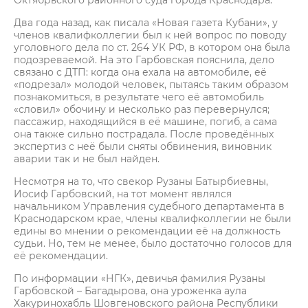
Октябрьского районного суда города Краснодара.
Два года назад, как писала «Новая газета Кубани», у
членов квалифколлегии был к ней вопрос по поводу
уголовного дела по ст. 264 УК РФ, в котором она была
подозреваемой. На это Гарбовская пояснила, дело
связано с ДТП: когда она ехала на автомобиле, её
«подрезал» молодой человек, пытаясь таким образом
познакомиться, в результате чего её автомобиль
«словил» обочину и несколько раз перевернулся;
пассажир, находящийся в её машине, погиб, а сама
она также сильно пострадала. После проведённых
экспертиз с неё были сняты обвинения, виновник
аварии так и не был найден.
Несмотря на то, что свекор Рузаны Батырбиевны,
Иосиф Гарбовский, на тот момент являлся
начальником Управления судебного департамента в
Краснодарском крае, члены квалифколлегии не были
едины во мнении о рекомендации её на должность
судьи. Но, тем не менее, было достаточно голосов для
её рекомендации.
По информации «НГК», девичья фамилия Рузаны
Гарбовской – Багадырова, она уроженка аула
Хакуринохабль Шовгеновского района Республики