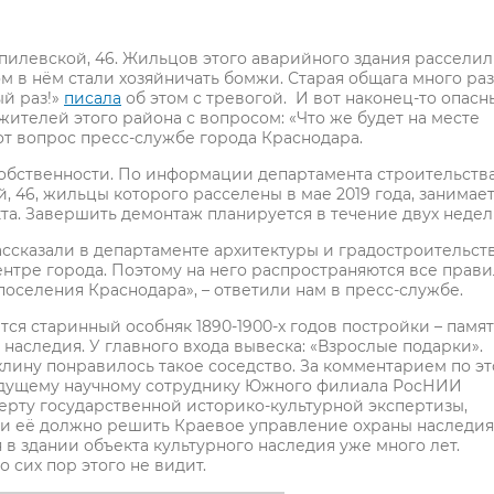
пилевской, 46. Жильцов этого аварийного здания рассели
ом в нём стали хозяйничать бомжи. Старая общага много раз
ый раз!»
писала
об этом с тревогой. И вот наконец-то опасн
 жителей этого района с вопросом: «Что же будет на месте
т вопрос пресс-службе города Краснодара.
собственности. По информации департамента строительства
, 46, жильцы которого расселены в мае 2019 года, занимае
а. Завершить демонтаж планируется в течение двух недел
ассказали в департаменте архитектуры и градостроительств
нтре города. Поэтому на него распространяются все прави
оселения Краснодара», – ответили нам в пресс-службе.
тся старинный особняк 1890-1900-х годов постройки – памя
 наследия. У главного входа вывеска: «Взрослые подарки».
лину понравилось такое соседство. За комментарием по э
едущему научному сотруднику Южного филиала РосНИИ
перту государственной историко-культурной экспертизы,
я и её должно решить Краевое управление охраны наследия
 в здании объекта культурного наследия уже много лет.
 сих пор этого не видит.