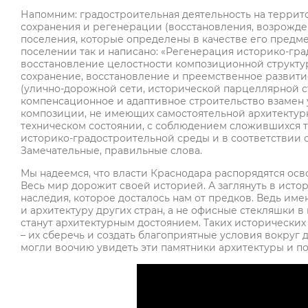
Напомним: градостроительная деятельность на террит
сохранения и регенерации (восстановления, возрожде
поселения, которые определены в качестве его предме
поселении так и написано: «Регенерация историко-гра
восстановление целостности композиционной структу
сохранение, восстановление и преемственное развит
(улично-дорожной сети, исторической парцеллярной ст
компенсационное и адаптивное строительство взамен 
композиции, не имеющих самостоятельной архитектур
техническом состоянии, с соблюдением сложившихся т
историко-градостроительной среды и в соответствии 
Замечательные, правильные слова.
Мы надеемся, что власти Краснодара распорядятся осв
Весь мир дорожит своей историей. А заглянуть в ис
наследия, которое досталось нам от предков. Ведь имен
и архитектуру других стран, а не офисные стекляшки в
станут архитектурным достоянием. Таких исторических
– их сберечь и создать благоприятные условия вокруг
могли воочию увидеть эти памятники архитектуры и п