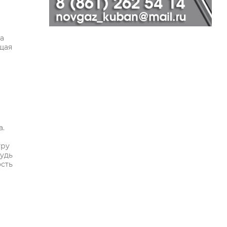
а
щая
а.
уру
будь
ость