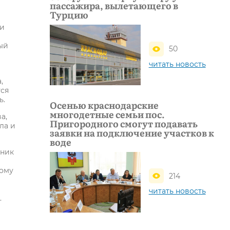
пассажира, вылетающего в
Турцию
ли
ый
50
читать новость
,
тся
ь.
Осенью краснодарские
многодетные семьи пос.
а,
Пригородного смогут подавать
ла и
заявки на подключение участков к
воде
тник
тому
214
читать новость
.