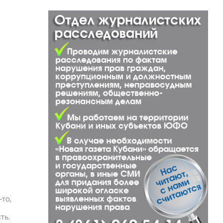
то,
ть.