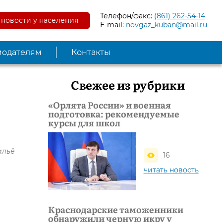
Телефон/факс:
(861) 262-54-14
новости у населения
E-mail:
novgaz_kuban@mail.ru
модателям
Контакты
Свежее из рубрики
«Орлята России» и военная
подготовка: рекомендуемые
курсы для школ
ильё
16
читать новость
Краснодарские таможенники
обнаружили черную икру у