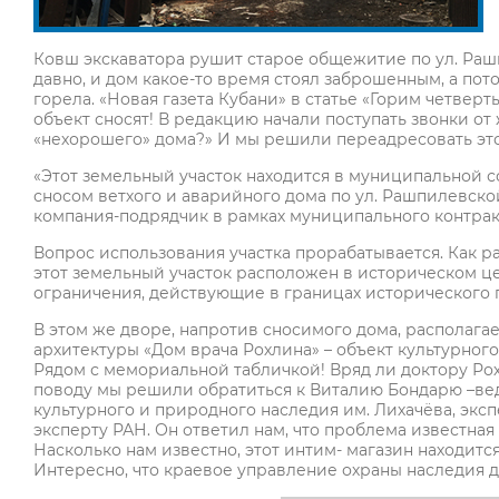
Ковш экскаватора рушит старое общежитие по ул. Раш
давно, и дом какое-то время стоял заброшенным, а пот
горела. «Новая газета Кубани» в статье «Горим четверт
объект сносят! В редакцию начали поступать звонки от
«нехорошего» дома?» И мы решили переадресовать это
«Этот земельный участок находится в муниципальной 
сносом ветхого и аварийного дома по ул. Рашпилевской
компания-подрядчик в рамках муниципального контракт
Вопрос использования участка прорабатывается. Как р
этот земельный участок расположен в историческом це
ограничения, действующие в границах исторического п
В этом же дворе, напротив сносимого дома, располагае
архитектуры «Дом врача Рохлина» – объект культурного
Рядом с мемориальной табличкой! Вряд ли доктору Рох
поводу мы решили обратиться к Виталию Бондарю –в
культурного и природного наследия им. Лихачёва, экс
эксперту РАН. Он ответил нам, что проблема известна
Насколько нам известно, этот интим- магазин находится
Интересно, что краевое управление охраны наследия до