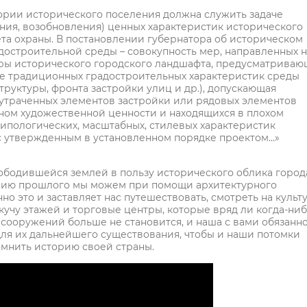
ории исторического поселения должна служить задаче
ния, возобновления) ценных характеристик исторического
та охраны. В постановлении губернатора об историческом
достроительной среды – совокупность мер, направленных н
ры исторического городского ландшафта, предусматриваю
ие традиционных градостроительных характеристик среды
руктуры, фронта застройки улиц и др.), допускающая
утраченных элементов застройки или рядовых элементов
ном художественной ценности и находящихся в плохом
ипологических, масштабных, стилевых характеристик
с утвержденным в установленном порядке проектом…»
ободившейся землей в пользу исторического облика город
торию прошлого мы можем при помощи архитектурного
но это и заставляет нас путешествовать, смотреть на культ
 кучу этажей и торговые центры, которые вряд ли когда-ни
 сооружений больше не становится, и наша с вами обязанн
 для их дальнейшего существования, чтобы и наши потомки
омнить историю своей страны.