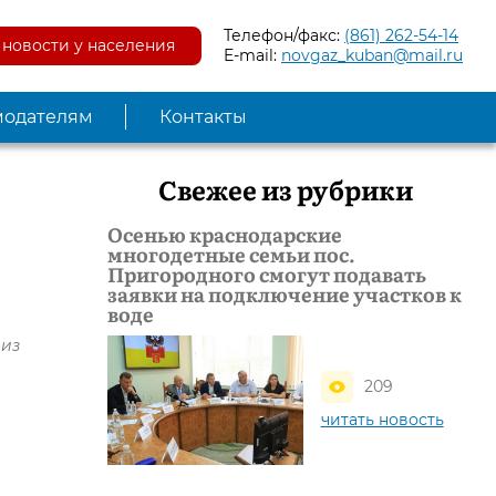
Телефон/факс:
(861) 262-54-14
новости у населения
E-mail:
novgaz_kuban@mail.ru
модателям
Контакты
Свежее из рубрики
Осенью краснодарские
многодетные семьи пос.
Пригородного смогут подавать
заявки на подключение участков к
воде
 из
209
читать новость