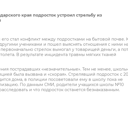
дарского края подросток устроил стрельбу из
м
го стал конфликт между подростками на бытовой почве. 
 другими учениками и пошел выяснять отношения с ними н
 первоначально стрелок вымогал у товарищей деньги, а по
столета. В результате инцидента травмы мягких тканей
анения пострадавших «незначительные». Тем не менее, школ
цией была вызвана и «скорая». Стрелявший подросток с 20
дится дома, в полиции посоветовали ему в школу пока не
ализацию. По данным СМИ, родители учащихся школы №10
асследовать и что подросток останется безнаказанным.