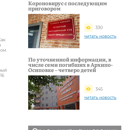
Короновирус с последующим
приговором
330
читать новость
Как
а
том
По уточненной информации, в
числе семи погибших в Архипо-
Осиповке – четверо детей
ьный
16
345
читать новость