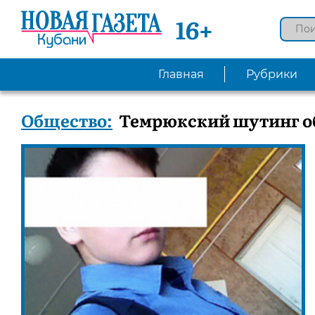
16+
Главная
Рубрики
Общество:
Темрюкский шутинг об