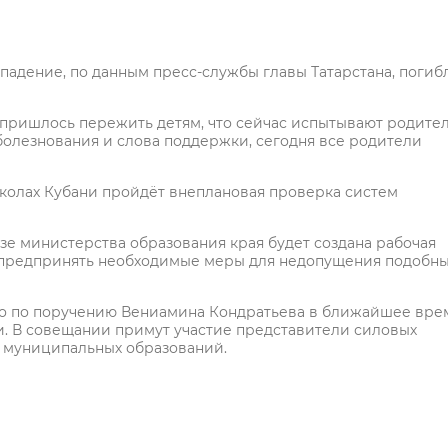
ападение, по данным пресс-службы главы Татарстана, погиб
о пришлось пережить детям, что сейчас испытывают родител
болезнования и слова поддержки, сегодня все родители
 школах Кубани пройдёт внеплановая проверка систем
азе министерства образования края будет создана рабочая
и предпринять необходимые меры для недопущения подобн
ко по поручению Вениамина Кондратьева в ближайшее вре
. В совещании примут участие представители силовых
и муниципальных образований.