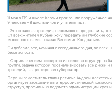
11 мая в 175-й школе Казани произошло вооружённое н
9 человек – 8 школьников и учительница .
– Это страшная трагедия, невозможно представить, чт
От всех жителей Кубани хочу передать им глубокие со
мысленно с вами, – сказал Вениамин Кондратьев.
Он добавил, что, начиная с сегодняшнего дня, во всех
безопасности.
– С привлечением экспертов из силовых структур на б
группа, задача которой проанализировать все риски 
трагедий, – акцентировал губернатор.
Первый заместитель главы региона Андрей Алексеен
организует заседание антитеррористической комиссии
структур, профильных ведомств администрации края 