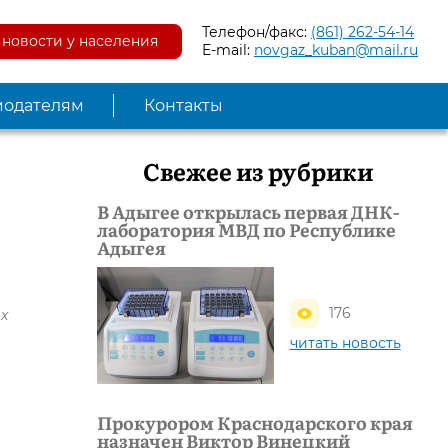
Телефон/факс:
(861) 262-54-14
новости у населения
E-mail:
novgaz_kuban@mail.ru
модателям
Контакты
Свежее из рубрики
В Адыгее открылась первая ДНК-
лаборатория МВД по Республике
Адыгея
176
х
читать новость
Прокурором Краснодарского края
назначен Виктор Винецкий