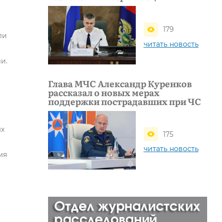
179
ли
читать новость
и.
Глава МЧС Александр Куренков
рассказал о новых мерах
поддержки пострадавших при ЧС
ых
175
читать новость
мя