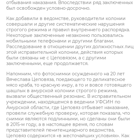
отбывания наказания. Впоследствии ряд заключенных
был освобожден условно-досрочно.
Как добавили в ведомстве, руководители колонии
совершали и другие систематические нарушения
строгого режима и правил внутреннего распорядка.
Некоторые заключенные незаконно пользовались
мобильными телефонами и другими благами.
Расследование в отношении других должностных лиц
этой исправительной колонии, действия которых
были связаны не с Цеповязом, а с другими
заключенными, еще продолжается.
Напомним, что фотоснимки осужденного на 20 лет
Вячеслава Цеповяза, поедающего то деликатесное
мясо краба, то красную икру, а то и вовсе готовящего
шашлык в амурской колонии строгого режима,
вызвали общественный резонанс. В исправительном
учреждении, находящемся в ведении УФСИН по
Амурской области, где Цеповяз отбывает наказание,
провели служебную проверку, которая показала, что
снимки являются подлинными, но сделаны они были
в 2015-м году, а в настоящее время, по словам
представителей пенитенциарного ведомства,
Цеповяз содержится «в жесточайших условиях». Как