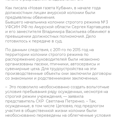
Как писала «Новая газета Кубани», в начале года
должностным лицам амурской колонии были
предъявлены обвинения.
Бывшего начальника колонии строгого режима № 3
УФСИН РФ по Амурской области Сергея Картавцева
и его заместителя Владимира Васильева обвиняют в
превышении должностных полномочий. Дело
готовилось к передаче в суд.
По данным следствия, с 2011-го по 2015 год на
территории колонии строгого режима по
распоряжению руководителей были незаконно
организованы пасеки, птичники, автосервисы и
сувенирные цеха. Для трудоустройства на эти
производственные объекты они заключили договоры
со знакомыми и родственниками заключенных.
– Это позволило необоснованно создать вольготные
условия пребывания ряду осужденных, несмотря на
строгий режим учреждения, — заявила
представитель СКР Светлана Петренко. – Так,
осужденные, в том числе Цеповяз, под предлогом
участия в общественной жизни колонии были
необоснованно переведены на облегченные условия