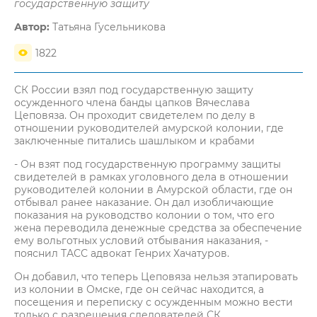
государственную защиту
Автор:
Татьяна Гусельникова
1822
СК России взял под государственную защиту
осужденного члена банды цапков Вячеслава
Цеповяза. Он проходит свидетелем по делу в
отношении руководителей амурской колонии, где
заключенные питались шашлыком и крабами
- Он взят под государственную программу защиты
свидетелей в рамках уголовного дела в отношении
руководителей колонии в Амурской области, где он
отбывал ранее наказание. Он дал изобличающие
показания на руководство колонии о том, что его
жена переводила денежные средства за обеспечение
ему вольготных условий отбывания наказания, -
пояснил ТАСС адвокат Генрих Хачатуров.
Он добавил, что теперь Цеповяза нельзя этапировать
из колонии в Омске, где он сейчас находится, а
посещения и переписку с осужденным можно вести
только с разрешения следователей СК.