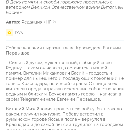
В День памяти и скорби горожане простились с
ветераном Великой Отечественной войны Виталием
Басием
Автор:
Редакция «НГК»
1775
Соболезнования выразил глава Краснодара Евгений
Первышов.
– Сильный духом, мужественный, любящий свою
Родину – таким он навсегда останется в нашей
памяти. Виталий Михайлович Басий – гордость и
пример для нынешнего и последующих поколений не
только Краснодара, но и всей страны. От лица всех
жителей города выражаю искренние соболезнования
родным и близким. Вечная память герою, – написал в
своём Telegram-канале Евгений Первышов.
Виталий Михайлович прошёл всю войну, был тяжело
ранен, получил контузию. Победу встретил в
румынском городе Яссы, а после – вернулся в
Краснодар и до самой пенсии трудился на городском
автотранспортном предприятии.