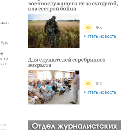
военнослужащего не за супругой,
а за сестрой бойца
сную
183
читать новость
ября
ее
Для слушателей серебряного
ести
возраста
стым
я
162
читать новость
ным