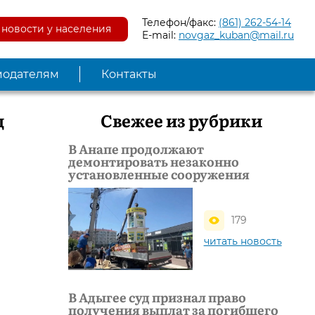
Телефон/факс:
(861) 262-54-14
новости у населения
E-mail:
novgaz_kuban@mail.ru
модателям
Контакты
д
Свежее из рубрики
В Анапе продолжают
демонтировать незаконно
установленные сооружения
179
читать новость
В Адыгее суд признал право
получения выплат за погибшего