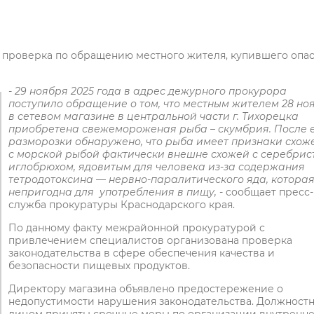
 проверка по обращению местного жителя, купившего опа
- 29 ноября 2025 года в адрес дежурного прокурора
поступило обращение о том, что местным жителем 28 но
в сетевом магазине в центральной части г. Тихорецка
приобретена свежемороженая рыба – скумбрия. После 
разморозки обнаружено, что рыба имеет признаки схож
с морской рыбой фактически внешне схожей с серебри
иглобрюхом, ядовитым для человека из-за содержания
тетродотоксина — нервно-паралитического яда, котора
непригодна для употребления в пищу,
- сообщает пресс-
служба прокуратуры Краснодарского края.
​По данному факту межрайонной прокуратурой с
привлечением специалистов организована проверка
законодательства в сфере обеспечения качества и
безопасности пищевых продуктов.
​Директору магазина объявлено предостережение о
недопустимости нарушения законодательства. Должност