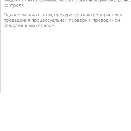
лицом приняты срочные меры по организации внутренне
контроля.
Одновременно с этим, прокуратура контролирует ход
проведения процессуальной проверки, проводимой
следственным отделом.