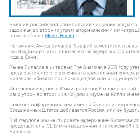
Бывший российский олимпийский чиновник когда-то 
задержан во вторник утром американскими иммиграци
этом сообщает
Miami Herald
.
Напомним, Ахмед Билалов, бывший заместитель главы 
как Владимир Путин отчитал его за задержки строите
года в Сочи.
Ранее Билалов в интервью The Guardian в 2013 году утв
предполагая, что его включили в карательный список 
Билалова, убивают при помощи ядов или инсцинируют 
Источники издания в Иммиграционной и таможенной п
рано утром во вторник в кондоминиуме на Коллинз-ав
Пока нет информации, кем именно было инициировано 
Соединенных Штатов добивается Россия, или он будет 
В Интерполе комментировать задержание Билалова отк
представитель ICE (Иммиграционной и таможенной по
Билалова.