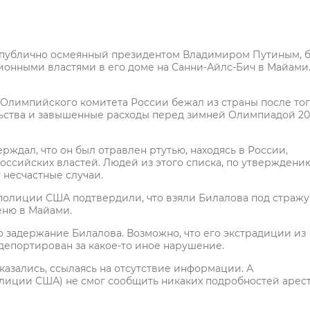
публично осмеянный президентом Владимиром Путиным, 
онными властями в его доме на Санни-Айлс-Бич в Майами
Олимпийского комитета России бежал из страны после тог
льства и завышенные расходы перед зимней Олимпиадой 20
ерждал, что он был отравлен ртутью, находясь в России,
российских властей. Людей из этого списка, по утверждени
несчастные случаи.
олиции США подтвердили, что взяли Билалова под стражу
еню в Майами.
задержание Билалова. Возможно, что его экстрадиции из
депортирован за какое-то иное нарушение.
азались, ссылаясь на отсутствие информации. А
лиции США) не смог сообщить никаких подробностей арес