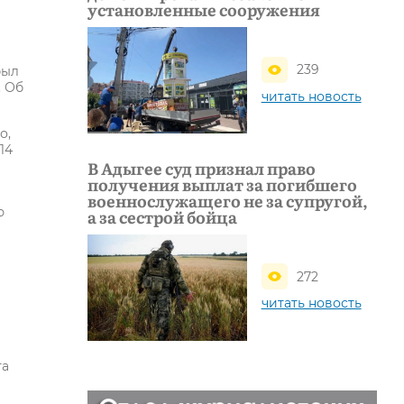
установленные сооружения
239
был
. Об
читать новость
о,
14
В Адыгее суд признал право
получения выплат за погибшего
военнослужащего не за супругой,
ю
а за сестрой бойца
272
читать новость
та