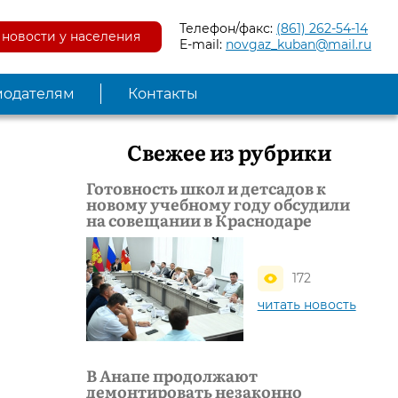
Телефон/факс:
(861) 262-54-14
новости у населения
E-mail:
novgaz_kuban@mail.ru
модателям
Контакты
Свежее из рубрики
Готовность школ и детсадов к
новому учебному году обсудили
на совещании в Краснодаре
172
читать новость
В Анапе продолжают
демонтировать незаконно