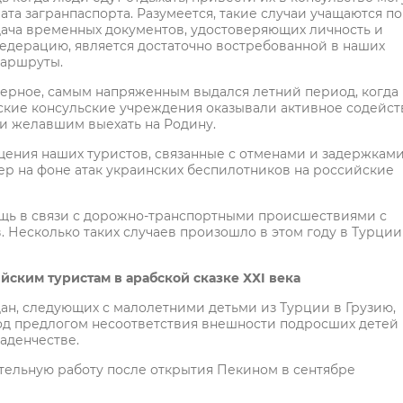
та загранпаспорта. Разумеется, такие случаи учащаются по
дача временных документов, удостоверяющих личность и
едерацию, является достаточно востребованной в наших
маршруты.
верное, самым напряженным выдался летний период, когда 
ские консульские учреждения оказывали активное содейст
и желавшим выехать на Родину.
ения наших туристов, связанные с отменами и задержкам
ер на фоне атак украинских беспилотников на российские
щь в связи с дорожно-транспортными происшествиями с
. Несколько таких случаев произошло в этом году в Турции
йским туристам в арабской сказке ХХI века
н, следующих с малолетними детьми из Турции в Грузию,
под предлогом несоответствия внешности подросших детей 
аденчестве.
ительную работу после открытия Пекином в сентябре