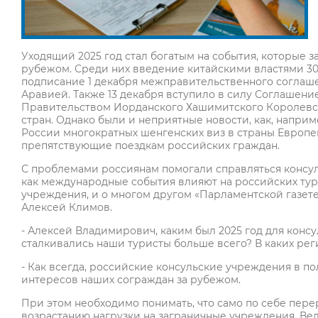
Уходящий 2025 год стал богатым на события, которые 
рубежом. Среди них введение китайскими властями 30
подписание 1 декабря межправительственного соглаше
Аравией. Также 13 декабря вступило в силу Соглаше
Правительством Иорданского Хашимитского Королевст
стран. Однако были и неприятные новости, как, напр
России многократных шенгенских виз в страны Европе
препятствующие поездкам российских граждан.
С проблемами россиянам помогали справляться консуль
как международные события влияют на российских тур
учреждения, и о многом другом «Парламентской газет
Алексей Климов.
- Алексей Владимирович, каким был 2025 год для кон
сталкивались наши туристы больше всего? В каких рег
- Как всегда, российские консульские учреждения в п
интересов наших сограждан за рубежом.
При этом необходимо понимать, что само по себе пере
возрастанию нагрузки на заграничные учреждения. Ведь