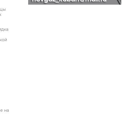
ицы
х
ядка
кой
е на