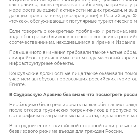
как правило, лишь серьезные проблемы, например, утра
мере роста выездной активности наших граждан, и вы
дающих право на въезд (возвращение) в Российскую Ф
«точках», обслуживающих популярные туристические 
Если говорить о конкретных проблемах и регионах, на
ходе обострения ближневосточного конфликта россий
соотечественникам, находившимся в Иране и Израиле 
Повышенного внимания требовали также частые обращ
авиарейсов, принявшими в этом году массовый характ
инфраструктурные объекты.
Консульские должностные лица также оказывали помо
участием автобусов, перевозящих российских туристов
Египте.
В Саудовскую Аравию без визы: что посмотреть росси
Необходимо было реагировать на жалобы наших гражда
после отказов грузинских пограничников в пропуске 
фотографиям в заграничных паспортах, сделанным в мл
В сотрудничестве с китайской стороной вели разъясн
безвизового режима въезда для граждан России.