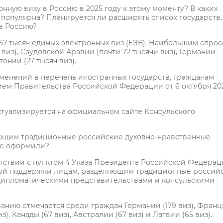
ную визу в Россию в 2025 году к этому моменту? В каких
 популярна? Планируется ли расширять список государств,
 в Россию?
767 тысяч единых электронных виз (ЕЭВ). Наибольшим спро
 виз), Саудовской Аравии (почти 72 тысячи виз), Германии
тонии (27 тысяч виз).
менений в перечень иностранных государств, гражданам
ем Правительства Российской Федерации от 6 октября 20
туализируется на официальном сайте Консульского
яющим традиционные российские духовно-нравственные
 ее оформили?
ветствии с пунктом 4 Указа Президента Российской Федера
арной поддержки лицам, разделяющим традиционные россий
дипломатическими представительствами и консульскими
анию отмечается среди граждан Германии (179 виз), Фран
виз), Канады (67 виз), Австралии (67 виз) и Латвии (65 виз).