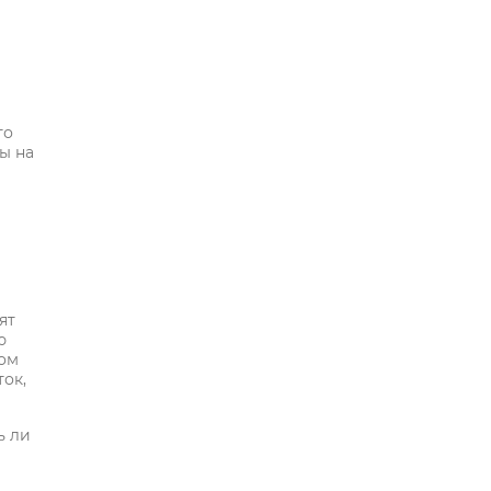
то
ы на
ят
ю
ном
ок,
ь ли