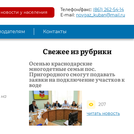
Телефон/факс:
(861) 262-54-14
новости у населения
E-mail:
novgaz_kuban@mail.ru
модателям
Контакты
Свежее из рубрики
Осенью краснодарские
многодетные семьи пос.
Пригородного смогут подавать
заявки на подключение участков к
воде
 на
207
читать новость