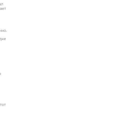
ал
ает
нно.
дке
о
тот