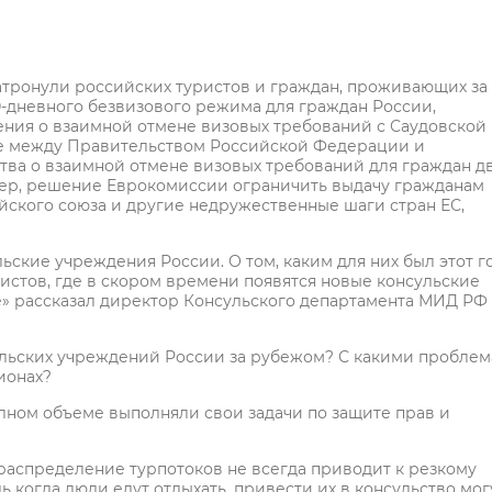
затронули российских туристов и граждан, проживающих за
-дневного безвизового режима для граждан России,
ния о взаимной отмене визовых требований с Саудовской
ние между Правительством Российской Федерации и
ва о взаимной отмене визовых требований для граждан д
имер, решение Еврокомиссии ограничить выдачу гражданам
йского союза и другие недружественные шаги стран ЕС,
ские учреждения России. О том, каким для них был этот го
истов, где в скором времени появятся новые консульские
е» рассказал директор Консульского департамента МИД РФ
сульских учреждений России за рубежом? С какими пробле
ионах?
олном объеме выполняли свои задачи по защите прав и
распределение турпотоков не всегда приводит к резкому
 когда люди едут отдыхать, привести их в консульство могу