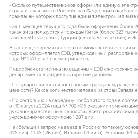
- Сколько путешественников оформили единую электрон
странах такая виза в Российскую Федерацию наиболее
гражданам которых доступна единая электронная виза
- За 11 месяцев текущего года были оформлены более 
такая виза пользуется у граждан Китая (более 323 тысяч
(свыше 60 тысяч виз), Турции (свыше 52 тысяч виз) и Эс
В настоящее время вопрос о возможности внесения из
которых оформляется ЕЭВ, утвержденный распоряжени
года № 2571-р, не рассматривается.
Подробная статистика по выданным ЕЭВ ежемесячно ак
департамента в разделе «открытые данные».
- Популярна ли виза иностранным гражданам, раздел
ценности? Какое количество человек из стран Запада
- По состоянию на середину ноября этого года в соот
от 19 августа 2024 года № 702 «Об оказании гуманит
духовно-нравственные ценности» всего российскими 
учреждениями оформлено 1 287 виз.
Наибольший запрос на въезд в Россию по такому основ
(176 виз), США (126 виз), Италии (121 виза), Эстонии (69 