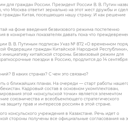
им для граждан России. Президент России В. В. Путин назв
 что Москва ответит зеркально на этот жест дружбы и сдел
ля граждан Китая, посещающих нашу страну. И как решение
Китай на фоне введения безвизового режима постепенно
ния в конкретных показателях давать пока что преждевреме
ции В. В. Путиным подписан Указ № 872 «О временном поря
кой Федерации граждан Китайской Народной Республики»,
 инициативу китайской стороны. Безвизовый режим для
аткосрочные поездки в Россию, продлится до 14 сентября
ий? В каких странах? С чем это связано?
уть о ближайших планах. На очереди — старт работы нашег
збекистан. Кадровый состав в основном укомплектован,
ирования этой «консульской точки» является элементом
ение союзничества и всеобъемлющего стратегического
на защиту прав и интересов россиян в этой стране.
о консульского учреждения в Казахстане. Речь идет о
нской стороны получены все официальные согласования на э