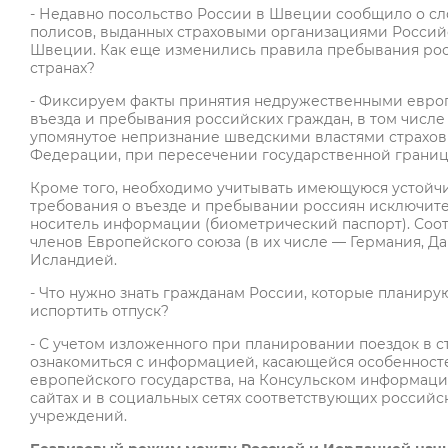
- Недавно посольство России в Швеции сообщило о с
полисов, выданных страховыми организациями Россий
Швеции. Как еще изменились правила пребывания росс
странах?
- Фиксируем факты принятия недружественными европ
въезда и пребывания российских граждан, в том числе 
упомянутое непризнание шведскими властями страхов
Федерации, при пересечении государственной грани
Кроме того, необходимо учитывать имеющуюся устой
требования о въезде и пребывании россиян исключит
носитель информации (биометрический паспорт). Соо
членов Европейского союза (в их числе — Германия, Дан
Исландией.
- Что нужно знать гражданам России, которые планиру
испортить отпуск?
- С учетом изложенного при планировании поездок в
ознакомиться с информацией, касающейся особенност
европейского государства, на Консульском информаци
сайтах и в социальных сетях соответствующих российс
учреждений.