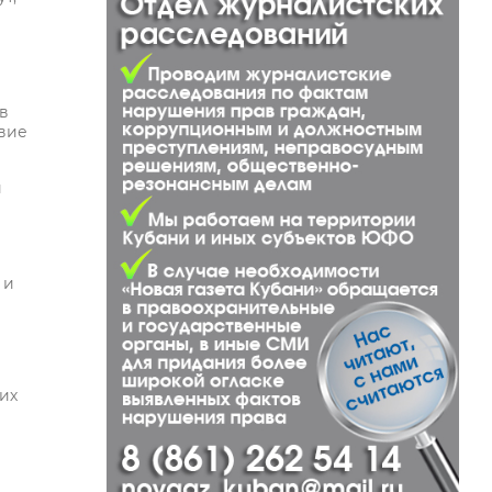
в
вие
и
 и
их