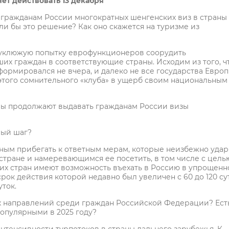
т действовать 13 декабря
 гражданам России многократных шенгенских виз в страны
ли бы это решение? Как оно скажется на туризме из
еуклюжую попытку еврофункционеров соорудить
их граждан в соответствующие страны. Исходим из того, ч
ормировался не вчера, и далеко не все государства Европ
этого сомнительного «клуба» в ущерб своим национальным
оны продолжают выдавать гражданам России визы
ный шаг?
ным прибегать к ответным мерам, которые неизбежно удар
тране и намеревающимся ее посетить, в том числе с цель
ких стран имеют возможность въехать в Россию в упрощен
ок действия которой недавно был увеличен с 60 до 120 сут
уток.
х направлений среди граждан Российской Федерации? Ест
популярными в 2025 году?