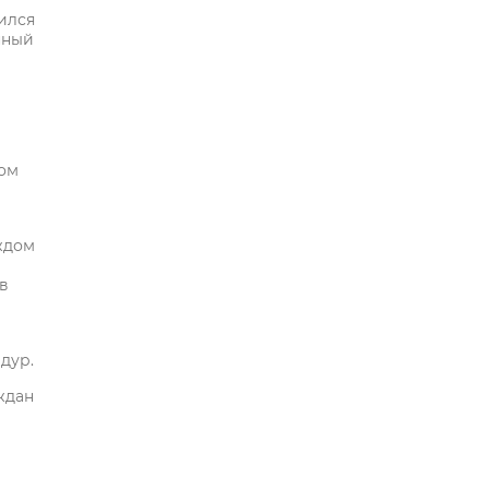
ился
нный
вом
ждом
в
дур.
ждан