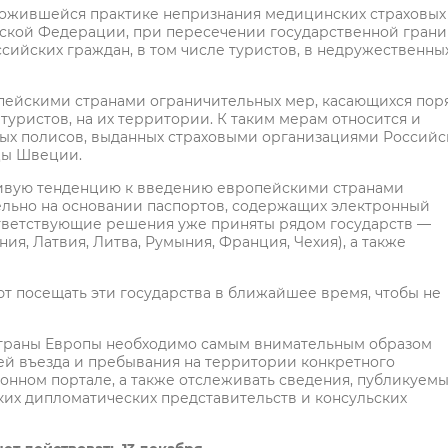
ложившейся практике непризнания медицинских страховых
ской Федерации, при пересечении государственной гран
ийских граждан, в том числе туристов, в недружественны
ейскими странами ограничительных мер, касающихся пор
туристов, на их территории. К таким мерам относится и
ых полисов, выданных страховыми организациями Российс
цы Швеции.
чивую тенденцию к введению европейскими странами
ельно на основании паспортов, содержащих электронный
тветствующие решения уже приняты рядом государств —
ия, Латвия, Литва, Румыния, Франция, Чехия), а также
ют посещать эти государства в ближайшее время, чтобы не
 страны Европы необходимо самым внимательным образом
ей въезда и пребывания на территории конкретного
онном портале, а также отслеживать сведения, публикуемы
ких дипломатических представительств и консульских