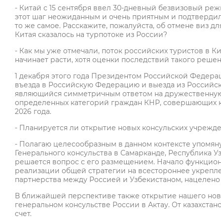
- Китай с 15 сентября ввел 30-дневный безвизовый реж
этот шаг неожиданным и очень приятным и подтвердил,
то же самое. Расскажите, пожалуйста, об отмене виз д
Китая сказалось на турпотоке из России?
- Как мы уже отмечали, поток российских туристов в 
начинает расти, хотя оценки последствий такого реше
1 декабря этого года Президентом Российской Федера
въезда в Российскую Федерацию и выезда из Российс
являющийся симметричным ответом на дружественную
определенных категорий граждан КНР, совершающих кр
2026 года.
- Планируется ли открытие новых консульских учрежден
- Полагаю целесообразным в данном контексте упомян
Генерального консульства в Самарканде, Республика У
решается вопрос с его размещением. Начало функцион
реализации общей стратегии на всестороннее укрепл
партнерства между Россией и Узбекистаном, нацелено 
В ближайшей перспективе также открытие нашего новог
генеральном консульстве России в Актау. От казахста
счет.