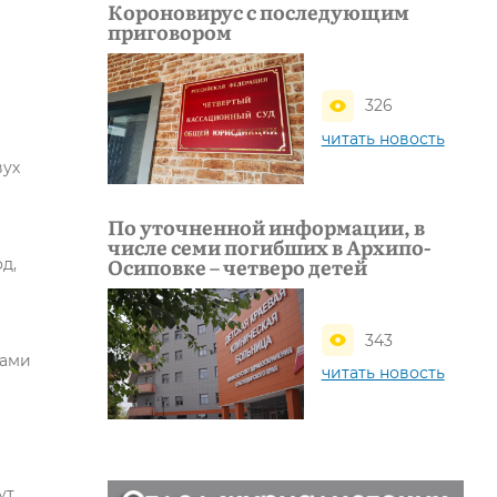
Короновирус с последующим
приговором
326
читать новость
вух
По уточненной информации, в
числе семи погибших в Архипо-
Осиповке – четверо детей
д,
343
мами
читать новость
т,