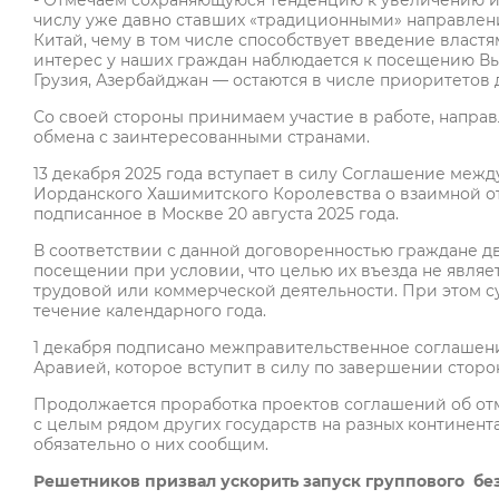
- Отмечаем сохраняющуюся тенденцию к увеличению ин
числу уже давно ставших «традиционными» направлений
Китай, чему в том числе способствует введение влас
интерес у наших граждан наблюдается к посещению Вь
Грузия, Азербайджан — остаются в числе приоритетов 
Со своей стороны принимаем участие в работе, напр
обмена с заинтересованными странами.
13 декабря 2025 года вступает в силу Соглашение ме
Иорданского Хашимитского Королевства о взаимной от
подписанное в Москве 20 августа 2025 года.
В соответствии с данной договоренностью граждане дву
посещении при условии, что целью их въезда не явля
трудовой или коммерческой деятельности. При этом 
течение календарного года.
1 декабря подписано межправительственное соглашен
Аравией, которое вступит в силу по завершении стор
Продолжается проработка проектов соглашений об от
с целым рядом других государств на разных континента
обязательно о них сообщим.
Решетников призвал ускорить запуск группового бе