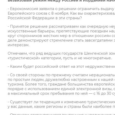
Безвизовый режим между Россией и Иорданией начне
- Еврокомиссия заявила о решении ограничить выдачу
Европейского союза с 8 ноября. Как вы охарактеризова
Российской Федерации в эти страны?
- Принятое решение рассматриваем как очередную н
искусственные барьеры, препятствующие поездкам наш
круг сторонников жестких мер в отношении россиян сф
деле демонстрируют стремление стать завсегдатаями 
интересам.
Отмечаем, что ряд ведущих государств Шенгенской з
«туристической» категории, пусть и не многократные.
- Каким будет российский ответ на этот недружествен
- Со своей стороны по-прежнему считаем нерациональ
по простым людям, дружелюбно настроенным к нашей с
туризма. Более того, граждане большинства европейс
порядке с использованием единой электронной визы, ср
а максимальный срок пребывания по ней — с 16 до 30 с
- Существует ли тенденция к изменению туристически
у вас данные, какие регионы и страны были наиболее 