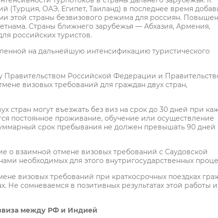
тенсивности турпотоков в страны дальнего зарубежья. К
 (Турция, ОАЭ, Египет, Таиланд) в последнее время добав
тями этой страны безвизового режима для россиян. Повыше
етнама. Страны ближнего зарубежья — Абхазия, Армения,
для российских туристов.
авленной на дальнейшую интенсификацию туристического
жду Правительством Российской Федерации и Правительст
мене визовых требований для граждан двух стран,
х стран могут въезжать без виз на срок до 30 дней при ка
ется постоянное проживание, обучение или осуществление
суммарный срок пребывания не должен превышать 90 дней 
ие о взаимной отмене визовых требований с Саудовской
онами необходимых для этого внутригосударственных проце
мене визовых требований при краткосрочных поездках гра
х. Не сомневаемся в позитивных результатах этой работы и
звиза между РФ и Индией