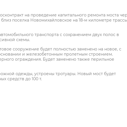
осконтракт на проведение капитального ремонта моста че
я близ поселка Новомихайловское на 18-м километре трасс
автомобильного транспорта с сохранением двух полос в
сивной схемы.
товое сооружение будет полностью заменено на новое, с
сновании и железобетонным пролетным строением.
ерного ограждения. Будет заменено также перильное
рожной одежды, устроены тротуары. Новый мост будет
х средств до 100 т.