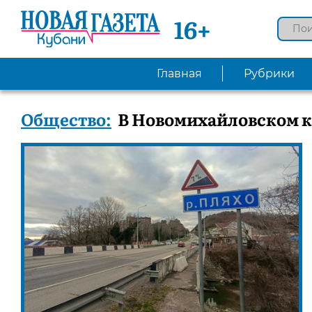
16+
Главная
Рубрики
Общество:
В Новомихайловском к