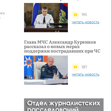
рез
195
ы
читать новость
Глава МЧС Александр Куренков
рассказал о новых мерах
поддержки пострадавших при ЧС
187
читать новость