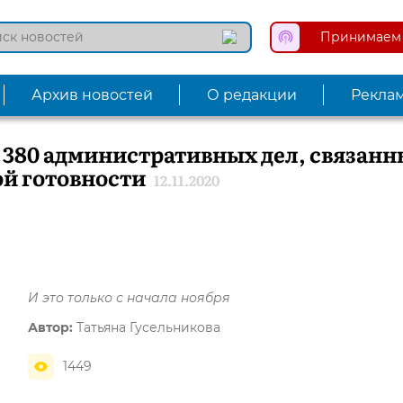
Принимаем 
Архив новостей
О редакции
Рекла
 380 административных дел, связан
й готовности
12.11.2020
И это только с начала ноября
Автор:
Татьяна Гусельникова
1449