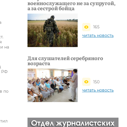
военнослужащего не за супругой,
а за сестрой бойца
а
165
читать новость
т.
я
и на
Для слушателей серебряного
возраста
д
П РФ
150
читать новость
в по
стил