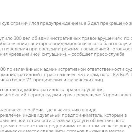
 суд ограничился предупреждением, а 5 дел прекращено з
ступило 380 дел об административных правонарушениях по с
 обеспечения санитарно-эпидемиологического благополучи
авил поведения при введении режима повышенной готовност
ния чрезвычайной ситуации»), – сообщает пресс-служба
е 80 привлечённых к административной ответственности су
административный штраф назначен 45 лицам, по ст. 6.3 КоА
чено более 73 юридических и физических лиц.
ца состава административного правонарушения,
Ф, за истёкший период судами края прекращено 5 производст
кевичского района, где к наказанию в виде
 привлечён индивидуальный предприниматель, который в
овышенной готовности оказывал услуги общественного
и днями позже тот же предприниматель в том же кафе допу
енических масок для защиты органов дыхания в местах