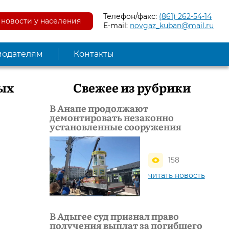
Телефон/факс:
(861) 262-54-14
новости у населения
E-mail:
novgaz_kuban@mail.ru
модателям
Контакты
ных
Свежее из рубрики
В Анапе продолжают
демонтировать незаконно
установленные сооружения
158
читать новость
В Адыгее суд признал право
получения выплат за погибшего