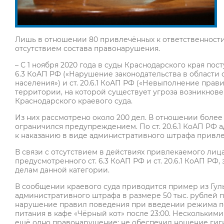
Лишь в отношении 80 привлечённых к ответственности
отсутствием состава правонарушения.
– С 1 ноября 2020 года в суды Краснодарского края по
6.3 КоАП РФ («Нарушение законодательства в области
населения») и ст. 20.6.1 КоАП РФ («Невыполнение пр
территории, на которой существует угроза возникнове
Краснодарского краевого суда.
Из них рассмотрено около 200 дел. В отношении боле
ограничился предупреждением. По ст. 20.6.1 КоАП РФ 
к наказанию в виде административного штрафа привле
В связи с отсутствием в действиях привлекаемого ли
предусмотренного ст. 6.3 КоАП РФ и ст. 20.6.1 КоАП Р
делам данной категории.
В сообщении краевого суда приводится пример из Гуль
административного штрафа в размере 50 тыс. рублей
нарушение правил поведения при введении режима п
питания в кафе «Чёрный кот» после 23:00. Нескольким
ещё одно правонарушение: не обеспечил ношение гиги