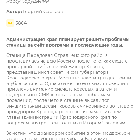
массу нарушений
Автор:
Георгий Сергеев
3864
Администрация края планирует решить проблемы
станицы за счёт программ в последующие годы.
Станица Передовая Отрадненского района
прославилась на всю Россию после того, как сюда с
проверкой прибыл некий Виктор Козлов,
представившийся советником губернатора
Краснодарского края. Местные власти три дня поили
и ублажали его. Однако именно его визит позволил
привлечь внимание сначала краевых, а затем и
федеральных СМИ к застарелым проблемам
поселения, после чего в станице высадился
внушительный десант краевых чиновников во главе с
прокурором Краснодарского края, заместителем
главы администрации Краснодарского края по
вопросам внутренней политики Игорем Чагаевым.
Заметим, что драйвером событий в этом медвежьем
углу стал сам губернатор Кубани Вениамин