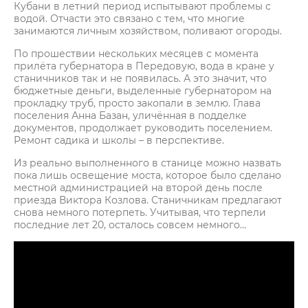
Кубани в летний период испытывают проблемы с
водой. Отчасти это связано с тем, что многие
занимаются личным хозяйством, поливают огороды.
По прошествии нескольких месяцев с момента
прилёта губернатора в Передовую, вода в кране у
станичников так и не появилась. А это значит, что
бюджетные деньги, выделенные губернатором на
прокладку труб, просто закопали в землю. Глава
поселения Анна Базан, уличённая в подделке
документов, продолжает руководить поселением.
Ремонт садика и школы – в перспективе.
Из реально выполненного в станице можно назвать
пока лишь освещение моста, которое было сделано
местной администрацией на второй день после
приезда Виктора Козлова. Станичникам предлагают
снова немного потерпеть. Учитывая, что терпели
последние лет 20, осталось совсем немного…