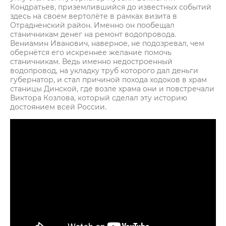
Кондратьев, приземлившийся до известных событий
здесь на своем вертолёте в рамках визита в
Отрадненский район. Именно он пообещал
станичникам денег на ремонт водопровода.
Вениамин Иванович, наверное, не подозревал, чем
обернётся его искреннее желание помочь
станичникам. Ведь именно недостроенный
водопровод, на укладку труб которого дал деньги
губернатор, и стал причиной похода ходоков в храм
станицы Динской, где возле храма они и повстречали
Виктора Козлова, который сделал эту историю
достоянием всей России.