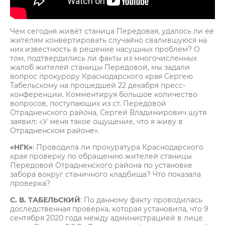
Чем сегодня живёт станица Передовая, удалось ли её
жителям конвертировать случайно свалившуюся на
них известность в решение насущных проблем? О
том, подтвердились ли факты из многочисленных
жалоб жителей станицы Передовой, мы задали
вопрос прокурору Краснодарского края Сергею
Табельскому на прошедшей 22 декабря пресс-
конференции. Комментируя большое количество
вопросов, поступающих из ст. Передовой
Отрадненского района, Сергей Владимирович шутя
заявил: «У меня такое ощущение, что я живу в
Отрадненском районе».
«НГК»
: Проводила ли прокуратура Краснодарского
края проверку по обращению жителей станицы
Передовой Отрадненского района по установке
забора вокруг станичного кладбища? Что показала
проверка?
С. В. ТАБЕЛЬСКИЙ
: По данному факту проводилась
доследственная проверка, которая установила, что 9
сентября 2020 года между администрацией в лице