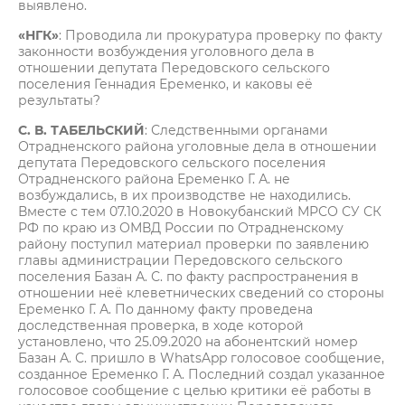
выявлено.
«НГК»
: Проводила ли прокуратура проверку по факту
законности возбуждения уголовного дела в
отношении депутата Передовского сельского
поселения Геннадия Еременко, и каковы её
результаты?
С. В. ТАБЕЛЬСКИЙ
: Следственными органами
Отрадненского района уголовные дела в отношении
депутата Передовского сельского поселения
Отрадненского района Еременко Г. А. не
возбуждались, в их производстве не находились.
Вместе с тем 07.10.2020 в Новокубанский МРСО СУ СК
РФ по краю из ОМВД России по Отрадненскому
району поступил материал проверки по заявлению
главы администрации Передовского сельского
поселения Базан А. С. по факту распространения в
отношении неё клеветнических сведений со стороны
Еременко Г. А. По данному факту проведена
доследственная проверка, в ходе которой
установлено, что 25.09.2020 на абонентский номер
Базан А. С. пришло в WhatsApp голосовое сообщение,
созданное Еременко Г. А. Последний создал указанное
голосовое сообщение с целью критики её работы в