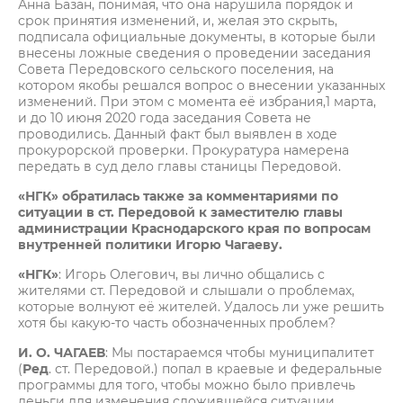
Анна Базан, понимая, что она нарушила порядок и
срок принятия изменений, и, желая это скрыть,
подписала официальные документы, в которые были
внесены ложные сведения о проведении заседания
Совета Передовского сельского поселения, на
котором якобы решался вопрос о внесении указанных
изменений. При этом с момента её избрания,1 марта,
и до 10 июня 2020 года заседания Совета не
проводились. Данный факт был выявлен в ходе
прокурорской проверки. Прокуратура намерена
передать в суд дело главы станицы Передовой.
«НГК» обратилась также за комментариями по
ситуации в ст. Передовой к заместителю главы
администрации Краснодарского края по вопросам
внутренней политики Игорю Чагаеву.
«НГК»
: Игорь Олегович, вы лично общались с
жителями ст. Передовой и слышали о проблемах,
которые волнуют её жителей. Удалось ли уже решить
хотя бы какую-то часть обозначенных проблем?
И. О. ЧАГАЕВ
: Мы постараемся чтобы муниципалитет
(
Ред
. ст. Передовой.) попал в краевые и федеральные
программы для того, чтобы можно было привлечь
деньги для изменения сложившейся ситуации.