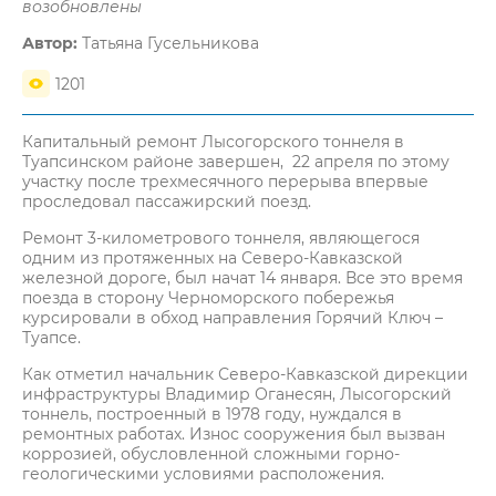
возобновлены
Автор:
Татьяна Гусельникова
1201
Капитальный ремонт Лысогорского тоннеля в
Туапсинском районе завершен, 22 апреля по этому
участку после трехмесячного перерыва впервые
проследовал пассажирский поезд.
Ремонт 3-километрового тоннеля, являющегося
одним из протяженных на Северо-Кавказской
железной дороге, был начат 14 января. Все это время
поезда в сторону Черноморского побережья
курсировали в обход направления Горячий Ключ –
Туапсе.
Как отметил начальник Северо-Кавказской дирекции
инфраструктуры Владимир Оганесян, Лысогорский
тоннель, построенный в 1978 году, нуждался в
ремонтных работах. Износ сооружения был вызван
коррозией, обусловленной сложными горно-
геологическими условиями расположения.