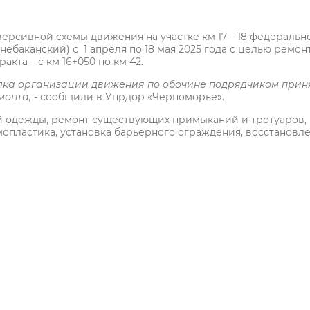
рсивной схемы движения на участке км 17 – 18 федеральн
небаканский) с 1 апреля по 18 мая 2025 года с целью ремон
акта – с км 16+050 по км 42.
селка организации движения по обочине подрядчиком прин
онта, -
сообщили в Упрдор «Черноморье».
 одежды, ремонт существующих примыканий и тротуаров,
опластика, установка барьерного ограждения, восстановл