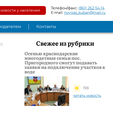
Телефон/факс:
(861) 262-54-14
новости у населения
E-mail:
novgaz_kuban@mail.ru
модателям
Контакты
Свежее из рубрики
25
Осенью краснодарские
многодетные семьи пос.
Пригородного смогут подавать
заявки на подключение участков к
воде
198
читать новость