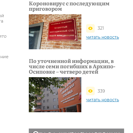
Короновирус с последующим
приговором
ой
та
321
ято
читать новость
ение
По уточненной информации, в
числе семи погибших в Архипо-
Осиповке – четверо детей
339
читать новость