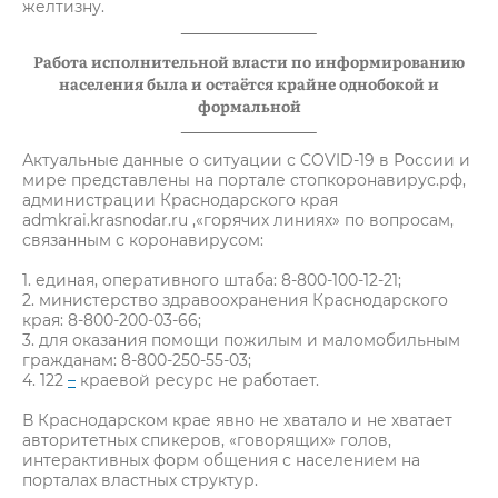
желтизну.
Работа исполнительной власти по информированию
населения была и остаётся крайне однобокой и
формальной
Актуальные данные о ситуации с COVID-19 в России и
мире представлены на портале стопкоронавирус.рф,
администрации Краснодарского края
admkrai.krasnodar.ru ,«горячих линиях» по вопросам,
связанным с коронавирусом:
1. единая, оперативного штаба: 8-800-100-12-21;
2. министерство здравоохранения Краснодарского
края: 8-800-200-03-66;
3. для оказания помощи пожилым и маломобильным
гражданам: 8-800-250-55-03;
4. 122
–
краевой ресурс не работает.
В Краснодарском крае явно не хватало и не хватает
авторитетных спикеров, «говорящих» голов,
интерактивных форм общения с населением на
порталах властных структур.