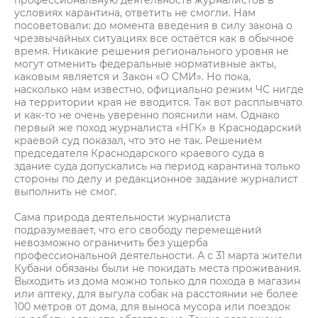
условиях карантина, ответить не смогли. Нам
посоветовали: до момента введения в силу закона о
чрезвычайных ситуациях все остаётся как в обычное
время. Никакие решения регионального уровня не
могут отменить федеральные нормативные акты,
каковым является и Закон «О СМИ». Но пока,
насколько нам известно, официально режим ЧС нигде
на территории края не вводится. Так вот расплывчато
и как-то не очень уверенно пояснили нам. Однако
первый же поход журналиста «НГК» в Краснодарский
краевой суд показал, что это не так. Решением
председателя Краснодарского краевого суда в
здание суда допускались на период карантина только
стороны по делу и редакционное задание журналист
выполнить не смог.
Сама природа деятельности журналиста
подразумевает, что его свободу перемещений
невозможно ограничить без ущерба
профессиональной деятельности. А с 31 марта жители
Кубани обязаны были не покидать места проживания.
Выходить из дома можно только для похода в магазин
или аптеку, для выгула собак на расстоянии не более
100 метров от дома, для выноса мусора или поездок