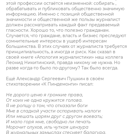
этой профессии остаётся неизменной: собирать ,
обрабатывать и публиковать общественно значимую
информацию. Именно с позиций общественной
значимости и общественной же пользы журналист
должен рассматривать каждый факт предаваемый
гласности. Хорошо то, что полезно гражданам.
Случается, что граждане, власть и бизнес преследуют
сомнительные интересы в ущерб интересам
большинства. В этих случаях от журналиста требуется
принципиальность, а иногда и риск. Как сказал в
своей книге «Апология журналистики» наш коллега
Леонид Никитинский, правда никому не нужна. Но
разве когда-то было по-другому? Так было всегда.
Ещё Александр Сергеевич Пушкин в своём
стихотворении «К Пиндемонти» писал:
Не дорого ценю я громкие права,
От коих не одна кружится голова.
Я не ропщу о том, что отказали боги
Мне в сладкой участи оспоривать налоги
Или мешать царям друг с другом воевать;
И мало горя мне, свободно ли печать
Морочит олухов, иль чуткая цензура
В журнальных замыслах стесняет балагура.