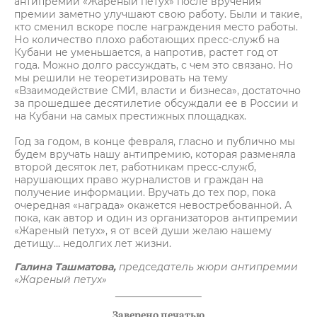
антипремии «Жареный петух» после вручения
премии заметно улучшают свою работу. Были и такие,
кто сменил вскоре после награждения место работы.
Но количество плохо работающих пресс-служб на
Кубани не уменьшается, а напротив, растет год от
года. Можно долго рассуждать, с чем это связано. Но
мы решили не теоретизировать на тему
«Взаимодействие СМИ, власти и бизнеса», достаточно
за прошедшее десятилетие обсуждали ее в России и
на Кубани на самых престижных площадках.
Год за годом, в конце февраля, гласно и публично мы
будем вручать нашу антипремию, которая разменяла
второй десяток лет, работникам пресс-служб,
нарушающих право журналистов и граждан на
получение информации. Вручать до тех пор, пока
очередная «награда» окажется невостребованной. А
пока, как автор и один из организаторов антипремии
«Жареный петух», я от всей души желаю нашему
детищу… недолгих лет жизни.
Галина Ташматова,
председатель жюри антипремии
«Жареный петух»
Заверено печатью