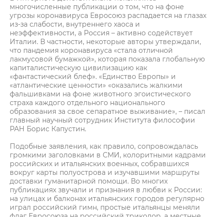
многочисленные публикации о том, что на фоне
угрозы коронавируса Евросоюз распадается на глазах
из-за слабости, внутреннего хаоса и
неэффективности, а Россия – активно содействует
Италии. В частности, некоторые авторы утверждали,
что пандемия коронавируса «стала отличной
лакмусовой бумажкой», которая показала глобальную
капиталистическую цивилизацию как
«фантастический блеф». «Единство Европы» и
«атлантические ценности» «оказались жалкими
фальшивками на фоне животного эгоистического
страха каждого отдельного национального
образования за свое сепаратное выживание», – писал
главный научный сотрудник Института философии
РАН Борис Капустин.
Подобные заявления, как правило, сопровождалась
громкими заголовками в СМИ, колоритными кадрами
российских и итальянских военных, собравшихся
вокруг карты полуострова и изучавшими маршруты
доставки гуманитарной помощи. Во многих
публикациях звучали и признания в любви к России:
на улицах и балконах итальянских городов регулярно
играл российский гимн, простые итальянцы меняли
флаг Евросоюза на российский триколор, а местные