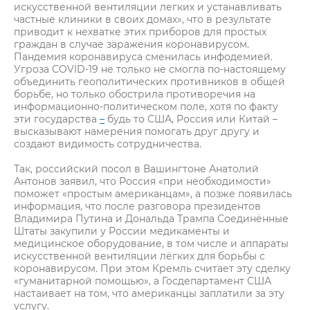
искусственной вентиляции легких и устанавливать
частные клиники в своих домах», что в результате
приводит к нехватке этих приборов для простых
граждан в случае заражения коронавирусом.
Пандемия коронавируса сменилась инфодемией.
Угроза COVID-19 не только не смогла по-настоящему
объединить геополитических противников в общей
борьбе, но только обострила противоречия на
информационно-политическом поле, хотя по факту
эти государства
–
будь то США, Россия или Китай –
высказывают намерения помогать друг другу и
создают видимость сотрудничества.
Так, российский посол в Вашингтоне Анатолий
Антонов заявил, что Россия «при необходимости»
поможет «простым американцам», а позже появилась
информация, что после разговора президентов
Владимира Путина и Дональда Трампа Соединённые
Штаты закупили у России медикаменты и
медицинское оборудование, в том числе и аппараты
искусственной вентиляции лёгких для борьбы с
коронавирусом. При этом Кремль считает эту сделку
«гуманитарной помощью», а Госдепартамент США
настаивает на том, что американцы заплатили за эту
услугу.