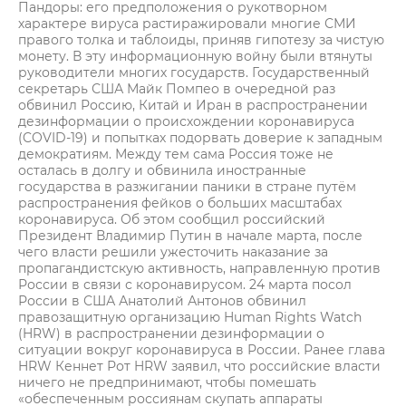
Пандоры: его предположения о рукотворном
характере вируса растиражировали многие СМИ
правого толка и таблоиды, приняв гипотезу за чистую
монету. В эту информационную войну были втянуты
руководители многих государств. Государственный
секретарь США Майк Помпео в очередной раз
обвинил Россию, Китай и Иран в распространении
дезинформации о происхождении коронавируса
(COVID-19) и попытках подорвать доверие к западным
демократиям. Между тем сама Россия тоже не
осталась в долгу и обвинила иностранные
государства в разжигании паники в стране путём
распространения фейков о больших масштабах
коронавируса. Об этом сообщил российский
Президент Владимир Путин в начале марта, после
чего власти решили ужесточить наказание за
пропагандистскую активность, направленную против
России в связи с коронавирусом. 24 марта посол
России в США Анатолий Антонов обвинил
правозащитную организацию Human Rights Watch
(HRW) в распространении дезинформации о
ситуации вокруг коронавируса в России. Ранее глава
HRW Кеннет Рот HRW заявил, что российские власти
ничего не предпринимают, чтобы помешать
«обеспеченным россиянам скупать аппараты