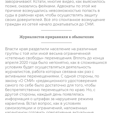
заворачивают. Кстати, многие видео, как выяснилось
позже, оказались фейками. Адвокаты по этой же
причине возмущались невозможностью попасть в
суды в районах края, чтобы осуществлять защиту
своих доверителей. Всё это спонтанное возмущение
граждан из сетей начало докатываться до СМИ.
Журналистов приравняли к обывателям
Власти края разделили население на различные
группы с той или иной весьма ограниченной
«степенью свободы» перемещения. Вплоть до конца
апреля 2020 года было непонятно, как в сложившихся
условиях будет осуществляться деятельность
журналистов, работа которых связана как раз с
активными перемещениями. С одной стороны, по
закону «О СМИ» «редакционного удостоверения
самого по себе было достаточно для того, чтобы
беспрепятственно перемещаться по краю. Но, с
другой стороны, каждый день появлялась
информация о штрафах за нарушение режима
карантина. Встал вопрос, как в условиях
самоизоляции и ограничений, наложенных
карантином готовить оперативные актуальные