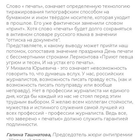
Слово « печать», означает определенную технологию
тиражирования типографским способом на
бумажном и ином твёрдом носителе, которая уходит
в прошлое. Его уже фактически заменили словом
«принт». Хотя слово «печать» будет долго сохраняться
в активном словаре русского языка в значении
"оттиска на документе".
Представляете, к какому выводу может прийти наш
потомок, сопоставив значение праздника День печати
с бессмертными строками Лермонтова «Приют певца
угрюм и тесен, И на устах его печать».
У Михаила Юрьевича - это означает невозможность
говорить то, что думаешь вслух. У нас, российских
журналистов, возможность писать правду есть, (как и
возможность писать полуправду или вообще
неправду). Нет в профессии журналиста ни единого
дня, когда бы каждый из нас не стоял перед этим
трудным выбором. Я желаю всем коллегам стойкости,
мужества и истинного служения самой лучшей из
всех профессий - профессии журналиста. Ведь все,
что заверено « печатью» должно служить гарантией
подлинности.
Галина Ташматова,
Пред седатель жюри антипремии