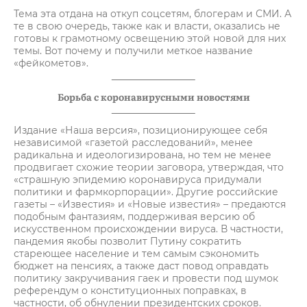
Тема эта отдана на откуп соцсетям, блогерам и СМИ. А
те в свою очередь, также как и власти, оказались не
готовы к грамотному освещению этой новой для них
темы. Вот почему и получили меткое название
«фейкометов».
Борьба с коронавирусными новостями
Издание «Наша версия», позиционирующее себя
независимой «газетой расследований», менее
радикальна и идеологизирована, но тем не менее
продвигает схожие теории заговора, утверждая, что
«страшную эпидемию коронавируса придумали
политики и фармкорпорации». Другие российские
газеты – «Известия» и «Новые известия» – предаются
подобным фантазиям, поддерживая версию об
искусственном происхождении вируса. В частности,
пандемия якобы позволит Путину сократить
стареющее население и тем самым сэкономить
бюджет на пенсиях, а также даст повод оправдать
политику закручивания гаек и провести под шумок
референдум о конституционных поправках, в
частности, об обнулении президентских сроков.