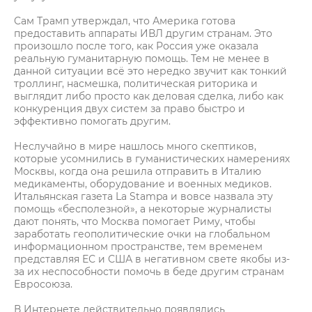
Сам Трамп утверждал, что Америка готова
предоставить аппараты ИВЛ другим странам. Это
произошло после того, как Россия уже оказала
реальную гуманитарную помощь. Тем не менее в
данной ситуации всё это нередко звучит как тонкий
троллинг, насмешка, политическая риторика и
выглядит либо просто как деловая сделка, либо как
конкуренция двух систем за право быстро и
эффективно помогать другим.
Неслучайно в мире нашлось много скептиков,
которые усомнились в гуманистических намерениях
Москвы, когда она решила отправить в Италию
медикаменты, оборудование и военных медиков.
Итальянская газета La Stampa и вовсе назвала эту
помощь «бесполезной», а некоторые журналисты
дают понять, что Москва помогает Риму, чтобы
заработать геополитические очки на глобальном
информационном пространстве, тем временем
представляя ЕС и США в негативном свете якобы из-
за их неспособности помочь в беде другим странам
Евросоюза.
В Интернете действительно появлялись