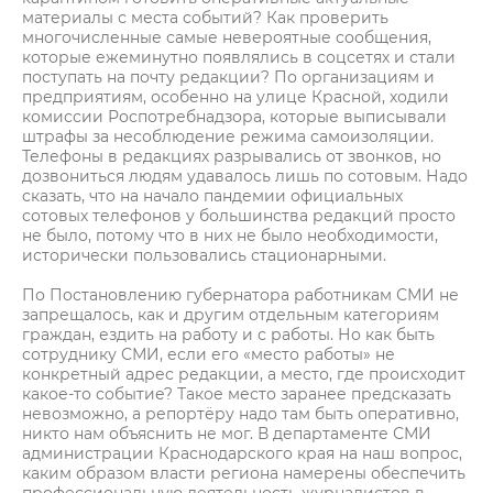
материалы с места событий? Как проверить
многочисленные самые невероятные сообщения,
которые ежеминутно появлялись в соцсетях и стали
поступать на почту редакции? По организациям и
предприятиям, особенно на улице Красной, ходили
комиссии Роспотребнадзора, которые выписывали
штрафы за несоблюдение режима самоизоляции.
Телефоны в редакциях разрывались от звонков, но
дозвониться людям удавалось лишь по сотовым. Надо
сказать, что на начало пандемии официальных
сотовых телефонов у большинства редакций просто
не было, потому что в них не было необходимости,
исторически пользовались стационарными.
По Постановлению губернатора работникам СМИ не
запрещалось, как и другим отдельным категориям
граждан, ездить на работу и с работы. Но как быть
сотруднику СМИ, если его «место работы» не
конкретный адрес редакции, а место, где происходит
какое-то событие? Такое место заранее предсказать
невозможно, а репортёру надо там быть оперативно,
никто нам объяснить не мог. В департаменте СМИ
администрации Краснодарского края на наш вопрос,
каким образом власти региона намерены обеспечить
профессиональную деятельность журналистов в