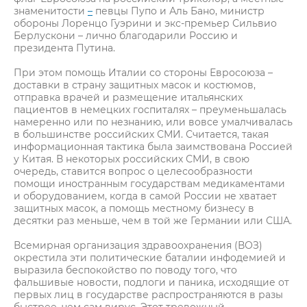
знаменитости
–
певцы Пупо и Аль Бано, министр
обороны Лоренцо Гуэрини и экс-премьер Сильвио
Берлускони – лично благодарили Россию и
президента Путина.
При этом помощь Италии со стороны Евросоюза –
доставки в страну защитных масок и костюмов,
отправка врачей и размещение итальянских
пациентов в немецких госпиталях – преуменьшалась
намеренно или по незнанию, или вовсе умалчивалась
в большинстве российских СМИ. Считается, такая
информационная тактика была заимствована Россией
у Китая. В некоторых российских СМИ, в свою
очередь, ставится вопрос о целесообразности
помощи иностранным государствам медикаментами
и оборудованием, когда в самой России не хватает
защитных масок, а помощь местному бизнесу в
десятки раз меньше, чем в той же Германии или США.
Всемирная организация здравоохранения (ВОЗ)
окрестила эти политические баталии инфодемией и
выразила беспокойство по поводу того, что
фальшивые новости, подлоги и паника, исходящие от
первых лиц в государстве распространяются в разы
быстрее, чем сам вирус. Этот тревожный