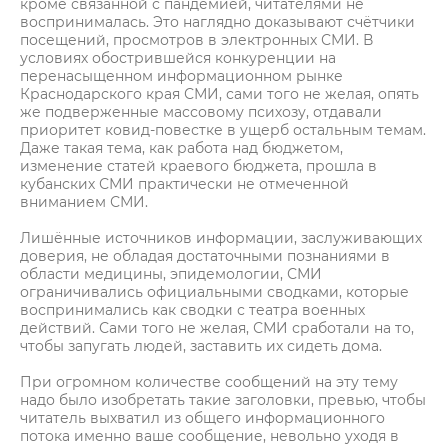
кроме связанной с пандемией, читателями не
воспринималась. Это наглядно доказывают счётчики
посещений, просмотров в электронных СМИ. В
условиях обострившейся конкуренции на
перенасыщенном информационном рынке
Краснодарского края СМИ, сами того не желая, опять
же подверженные массовому психозу, отдавали
приоритет ковид-повестке в ущерб остальным темам.
Даже такая тема, как работа над бюджетом,
изменение статей краевого бюджета, прошла в
кубанских СМИ практически не отмеченной
вниманием СМИ.
Лишённые источников информации, заслуживающих
доверия, не обладая достаточными познаниями в
области медицины, эпидемологии, СМИ
ограничивались официальными сводками, которые
воспринимались как сводки с театра военных
действий. Сами того не желая, СМИ сработали на то,
чтобы запугать людей, заставить их сидеть дома.
При огромном количестве сообщений на эту тему
надо было изобретать такие заголовки, превью, чтобы
читатель выхватил из общего информационного
потока именно ваше сообщение, невольно уходя в