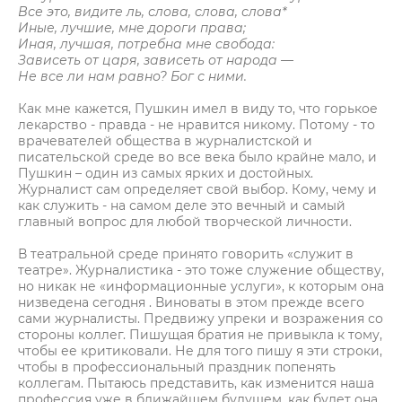
Все это, видите ль, слова, слова, слова*
Иные, лучшие, мне дороги права;
Иная, лучшая, потребна мне свобода:
Зависеть от царя, зависеть от народа —
Не все ли нам равно? Бог с ними.
Как мне кажется, Пушкин имел в виду то, что горькое
лекарство - правда - не нравится никому. Потому - то
врачевателей общества в журналистской и
писательской среде во все века было крайне мало, и
Пушкин – один из самых ярких и достойных.
Журналист сам определяет свой выбор. Кому, чему и
как служить - на самом деле это вечный и самый
главный вопрос для любой творческой личности.
В театральной среде принято говорить «служит в
театре». Журналистика - это тоже служение обществу,
но никак не «информационные услуги», к которым она
низведена сегодня . Виноваты в этом прежде всего
сами журналисты. Предвижу упреки и возражения со
стороны коллег. Пишущая братия не привыкла к тому,
чтобы ее критиковали. Не для того пишу я эти строки,
чтобы в профессиональный праздник попенять
коллегам. Пытаюсь представить, как изменится наша
профессия уже в ближайшем будущем, как будет она