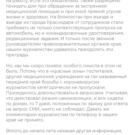
на работу, если это обязательно. Также разрешено
покидать дом при обращении за экстренной
медицинской помощью и при иной прямой угрозе
жизни и здоровью. На блокпостах при въезде и
выезде из города Краснодара от сотрудников стали
требовать не только соответствующие пропуска на
автомобиль, но и командировочные удостоверения,
редакционные задания. И только после звонков
руководителям правоохранительных органов края,
нашим журналистам удавалось преодолеть эти
преграды.
Но, как мы скоро поняли, особого смысла в этом не
было. Потому что в «красные зоны» госпиталей,
другие медицинские учреждения на так называемый
передний край борьбы с коронавирусом
журналистов категорически не пропускали.
Приходилось довольствоваться запросами. Учитывая,
что действовал режим самоизоляции, и все сидели
по домам, то 7 дней, положенных по закону для ответа
на запрос СМИ, никто не соблюдал. Давать же
комментарии журналистам по телефону в нашем
крае не принято.
Вплоть до начала лета никакая другая информация,