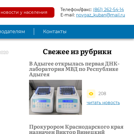
Телефон/факс:
(861) 262-54-14
новости у населения
E-mail:
novgaz_kuban@mail.ru
модателям
Контакты
Свежее из рубрики
2020
В Адыгее открылась первая ДНК-
лаборатория МВД по Республике
Адыгея
208
читать новость
Прокурором Краснодарского края
назначен Виктор Винецкий