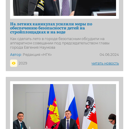
На летних каникулах усилили меры по
обеспечению безопасности детей на
стройплощадках и на воде
Как сделать лето в городе безопасным обсудили на
аппаратном совещании под председательством главы
города Евгения Наумова
Автор:
Редакция «НГК»
04.06.2024
2029
читать новость