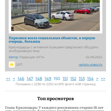
Парковки возле социальных объектов, в первую
очередь, больниц
Краснодарцы с активной позицией предлагают обсудить
злободневную тему
Автор:
Редакция «НГК»
04.06.2024
2471
читать новость
<<
<
146
147
148
149
150
151
152
153
154
>
>>
Показано с 2236 по 2250 из 6115 (всего 408 страниц)
Топ просмотров
Глава Краснодара: У каждого россиянина старше 18 лет
есть возможность бесплатно пройти диспансеризацию