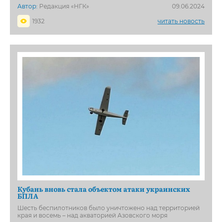
Автор:
Редакция «НГК»
09.06.2024
1932
читать новость
Кубань вновь стала объектом атаки украинских
БПЛА
Шесть беспилотников было уничтожено над территорией
края и восемь – над акваторией Азовского моря