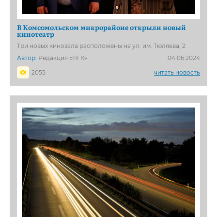
В Комсомольском микрорайоне открыли новый
кинотеатр
Три новых кинозала расположены на ул. им. Тюляева, 2
Автор:
Редакция «НГК»
04.06.2024
2055
читать новость