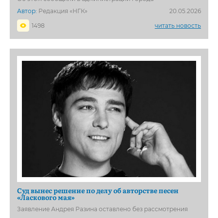
Автор:
Редакция «НГК»
20.05.2026
1498
читать новость
Суд вынес решение по делу об авторстве песен
«Ласкового мая»
Заявление Андрея Разина оставлено без рассмотрения