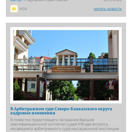
1434
читать новость
В Арбитражном суде Северо-Кавказского округа
кадровые изменения
В повестке предстоящего заседания Высшей
квалификационной коллегии судей РФ два вопроса,
касающихся арбитражного суда кассационной инстанции