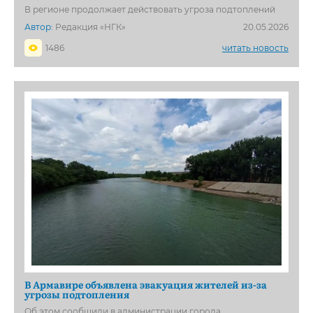
В регионе продолжает действовать угроза подтоплений
Автор:
Редакция «НГК»
20.05.2026
1486
читать новость
В Армавире объявлена эвакуация жителей из-за
угрозы подтопления
Об этом сообщили в администрации города