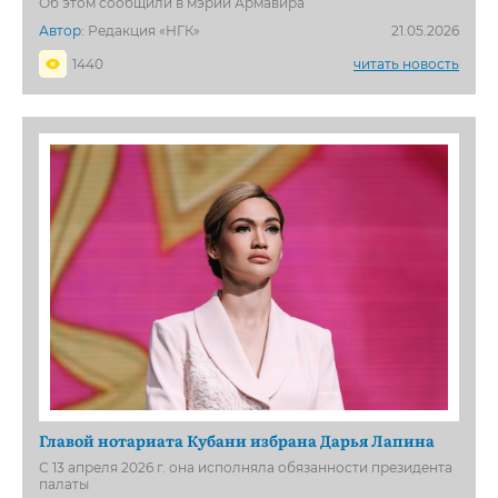
Об этом сообщили в мэрии Армавира
Автор:
Редакция «НГК»
21.05.2026
1440
читать новость
Главой нотариата Кубани избрана Дарья Лапина
С 13 апреля 2026 г. она исполняла обязанности президента
палаты