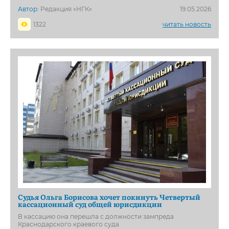
Автор:
Редакция «НГК»
19.05.2026
1322
читать новость
Судья Ольга Борисова хочет покинуть Четвертый
кассационный суд общей юрисдикции
В кассацию она перешла с должности зампреда
Краснодарского краевого суда