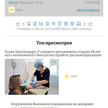
Автор:
Редакция «НГК»
17.05.2026
1444
читать новость
<<
<
12
13
14
15
16
17
18
19
20
>
>>
Показано с 226 по 240 из 6115 (всего 408 страниц)
Топ просмотров
Глава Краснодара: У каждого россиянина старше 18 лет
есть возможность бесплатно пройти диспансеризацию
5941
Окружению Волненко отрадненцы не доверяют