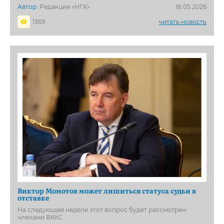
Автор:
Редакция «НГК»
18.05.2026
1369
читать новость
Виктор Момотов может лишиться статуса судьи в
отставке
На следующей неделе этот вопрос будет рассмотрен
членами ВККС