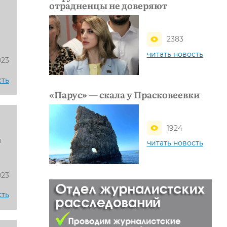
отрадненцы не доверяют
2383
читать новость
023
сть
«Парус» — скала у Прасковеевки
1924
я
читать новость
023
сть