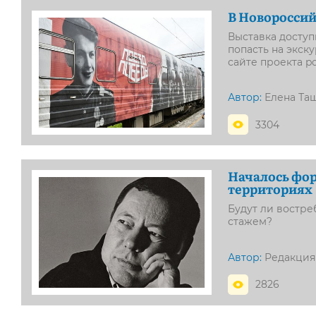
В Новороссий
Выставка доступн
попасть на экск
сайте проекта p
Автор:
Елена Та
3304
Началось фор
территориях
Будут ли востре
стажем?
Автор:
Редакция
2826