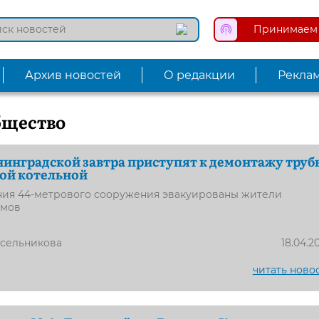
Принимаем 
Архив новостей
О редакции
Рекла
бщество
нинградской завтра приступят к демонтажу труб
ой котельной
ния 44-метрового сооружения эвакуированы жители
омов
усельникова
18.04.2
читать ново