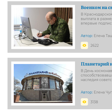
Военком на с
В Краснодарском
выплата в разме
впервые подписа
Автор:
Елена Та
2622
Планетарий и
В День космонав
способствовавш
наследия совет
Автор:
Елена Чу
3138