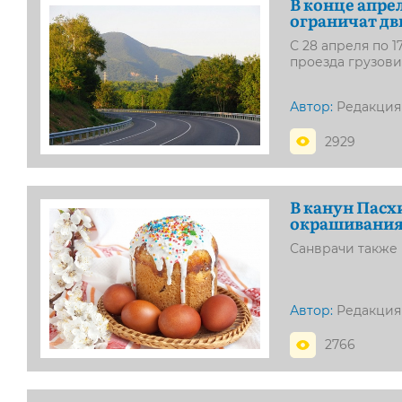
В конце апре
ограничат дв
С 28 апреля по 
проезда грузови
Автор:
Редакция
2929
В канун Пасх
окрашивания
Санврачи также 
Автор:
Редакция
2766