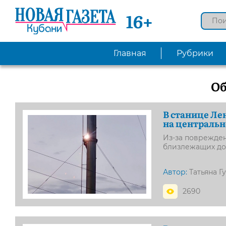
16+
Главная
Рубрики
О
В станице Ле
на центральн
Из-за поврежде
близлежащих д
Автор:
Татьяна Г
2690