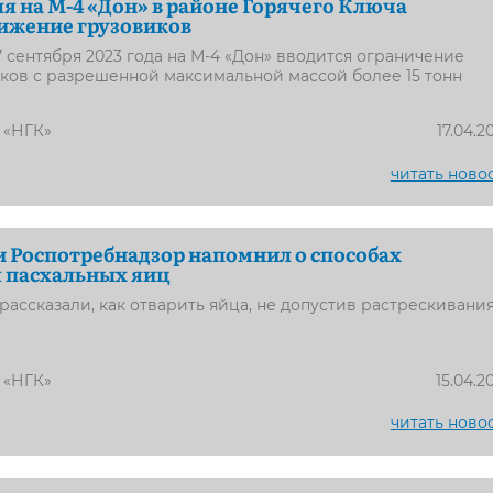
ля на М-4 «Дон» в районе Горячего Ключа
ижение грузовиков
17 сентября 2023 года на М-4 «Дон» вводится ограничение
ков с разрешенной максимальной массой более 15 тонн
 «НГК»
17.04.2
читать ново
и Роспотребнадзор напомнил о способах
 пасхальных яиц
рассказали, как отварить яйца, не допустив растрескивани
 «НГК»
15.04.2
читать ново