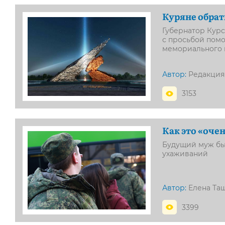
Куряне обрат
Губернатор Курс
с просьбой помо
мемориального 
Автор:
Редакция
3153
Как это «оче
Будущий муж бы
ухаживаний
Автор:
Елена Та
3399