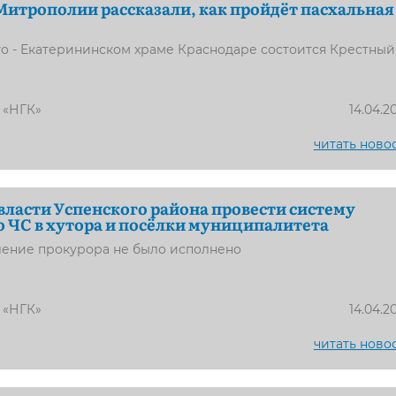
Митрополии рассказали, как пройдёт пасхальная
то - Екатерининском храме Краснодаре состоится Крестный
 «НГК»
14.04.2
читать ново
 власти Успенского района провести систему
 ЧС в хутора и посёлки муниципалитета
ление прокурора не было исполнено
 «НГК»
14.04.2
читать ново