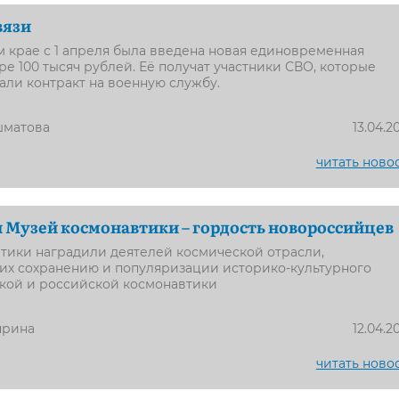
вязи
 крае с 1 апреля была введена новая единовременная
ре 100 тысяч рублей. Её получат участники СВО, которые
ли контракт на военную службу.
шматова
13.04.2
читать ново
 Музей космонавтики – гордость новороссийцев
тики наградили деятелей космической отрасли,
их сохранению и популяризации историко-культурного
ской и российской космонавтики
прина
12.04.2
читать ново