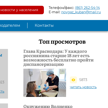
Телефон/факс:
(861) 262-54-14
новости у населения
E-mail:
novgaz_kuban@mail.ru
модателям
Контакты
Топ просмотров
Глава Краснодара: У каждого
ы
россиянина старше 18 лет есть
возможность бесплатно пройти
диспансеризацию
5873
023
читать новость
сть
Окружению Волненко