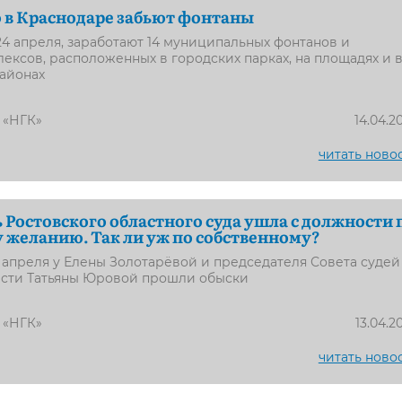
 в Краснодаре забьют фонтаны
24 апреля, заработают 14 муниципальных фонтанов и
ексов, расположенных в городских парках, на площадях и 
айонах
 «НГК»
14.04.2
читать ново
 Ростовского областного суда ушла с должности 
 желанию. Так ли уж по собственному?
 апреля у Елены Золотарёвой и председателя Совета судей
асти Татьяны Юровой прошли обыски
 «НГК»
13.04.2
читать ново