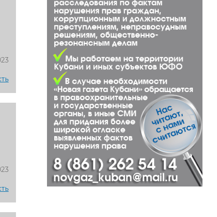
023
сть
023
сть