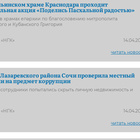
льинском храме Краснодара проходит
льная акция «Поделись Пасхальной радостью»
 в храмах епархии по благословению митрополита
го и Кубанского Григория
 «НГК»
14.04.2
читать ново
Лазаревского района Сочи проверила местный
и на предмет коррупции
, сотрудники попытались скрыть личную недвижимость и
 «НГК»
14.04.2
читать ново