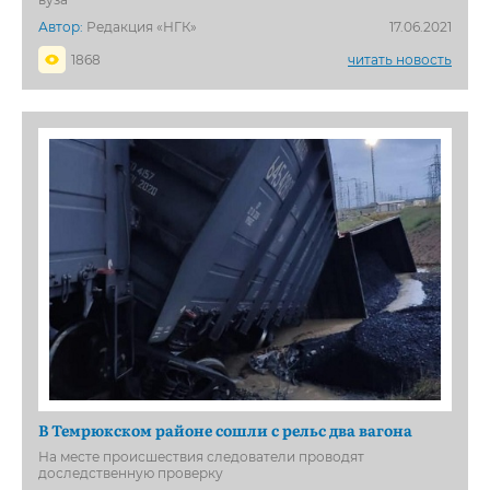
Автор:
Редакция «НГК»
17.06.2021
1868
читать новость
В Темрюкском районе сошли с рельс два вагона
На месте происшествия следователи проводят
доследственную проверку