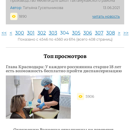
производство мебели для школ Тахтамукайского района
Автор:
Татьяна Гусельникова
13.06.2021
1890
читать новость
<<
<
300
301
302
303
304
305
306
307
308
>
>>
Показано с 4546 по 4560 из 6114 (всего 408 страниц)
Топ просмотров
Глава Краснодара: У каждого россиянина старше 18 лет
есть возможность бесплатно пройти диспансеризацию
5906
Окружению Волненко отрадненцы не доверяют