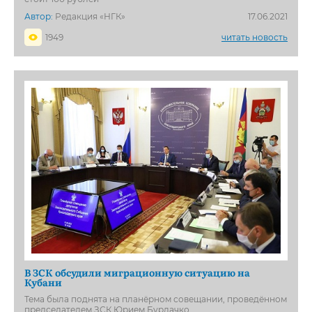
Автор:
Редакция «НГК»
17.06.2021
1949
читать новость
В ЗСК обсудили миграционную ситуацию на
Кубани
Тема была поднята на планёрном совещании, проведённом
председателем ЗСК Юрием Бурлачко