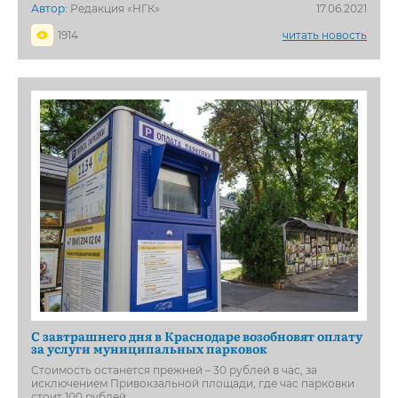
Автор:
Редакция «НГК»
17.06.2021
1914
читать новость
С завтрашнего дня в Краснодаре возобновят оплату
за услуги муниципальных парковок
Стоимость останется прежней – 30 рублей в час, за
исключением Привокзальной площади, где час парковки
стоит 100 рублей