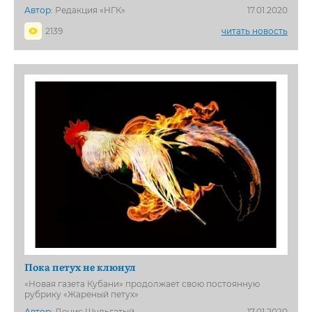
Автор:
Редакция «НГК»
17.01.2020
2139
читать новость
Пока петух не клюнул
«Новая газета Кубани» продолжает свою постоянную
рубрику «Жареный петух»
Автор:
Денис Шульгатый
17.01.2020