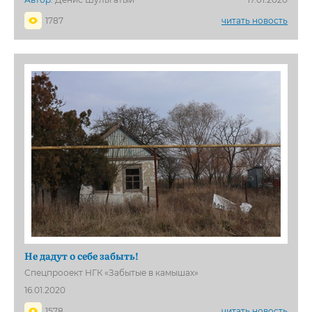
1787
читать новость
Не дадут о себе забыть!
Спецпрооект НГК «Забытые в камышах»
16.01.2020
1578
читать новость