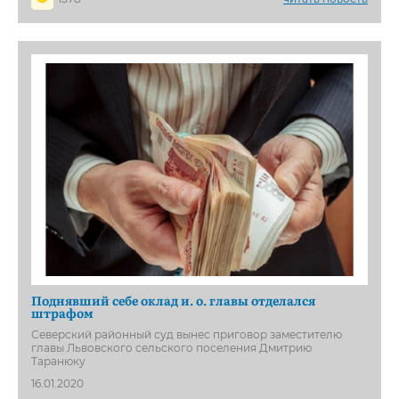
Поднявший себе оклад и. о. главы отделался
штрафом
Северский районный суд вынес приговор заместителю
главы Львовского сельского поселения Дмитрию
Таранюку
16.01.2020