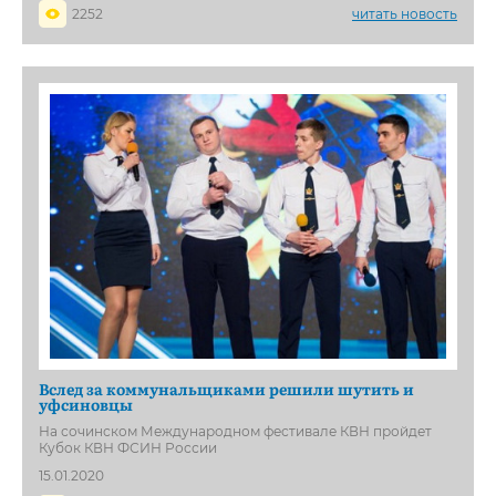
2252
читать новость
Вслед за коммунальщиками решили шутить и
уфсиновцы
На сочинском Международном фестивале КВН пройдет
Кубок КВН ФСИН России
15.01.2020