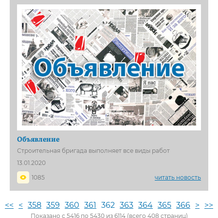
Объявление
Строительная бригада выполняет все виды работ
13.01.2020
1085
читать новость
<<
<
358
359
360
361
362
363
364
365
366
>
>>
Показано с 5416 по 5430 из 6114 (всего 408 страниц)