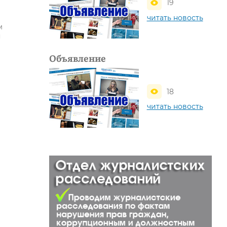
19
читать новость
м
я
Объявление
18
читать новость