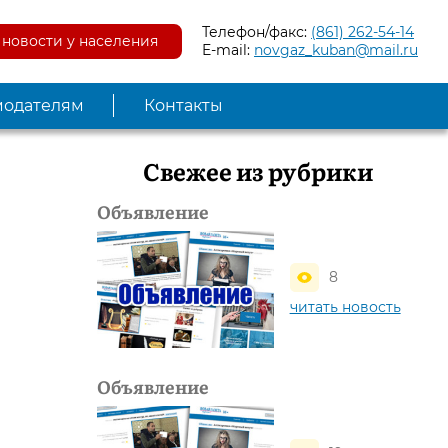
Телефон/факс:
(861) 262-54-14
новости у населения
E-mail:
novgaz_kuban@mail.ru
модателям
Контакты
Свежее из рубрики
Объявление
8
читать новость
Объявление