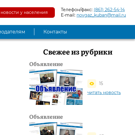
Телефон/факс:
(861) 262-54-14
новости у населения
E-mail:
novgaz_kuban@mail.ru
модателям
Контакты
Свежее из рубрики
Объявление
15
читать новость
Объявление