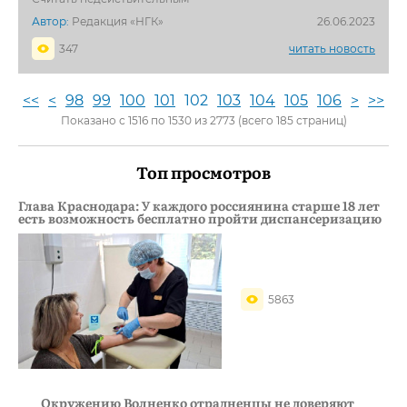
Автор:
Редакция «НГК»
26.06.2023
347
читать новость
<<
<
98
99
100
101
102
103
104
105
106
>
>>
Показано с 1516 по 1530 из 2773 (всего 185 страниц)
Топ просмотров
Глава Краснодара: У каждого россиянина старше 18 лет
есть возможность бесплатно пройти диспансеризацию
5863
Окружению Волненко отрадненцы не доверяют