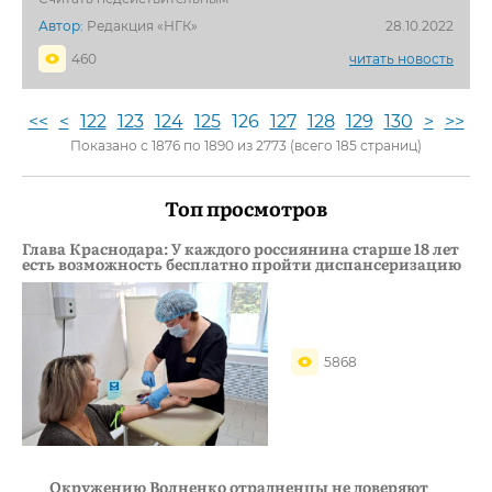
Автор:
Редакция «НГК»
28.10.2022
460
читать новость
<<
<
122
123
124
125
126
127
128
129
130
>
>>
Показано с 1876 по 1890 из 2773 (всего 185 страниц)
Топ просмотров
Глава Краснодара: У каждого россиянина старше 18 лет
есть возможность бесплатно пройти диспансеризацию
5868
Окружению Волненко отрадненцы не доверяют