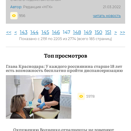
Автор:
Редакция «НГК»
21.03.2022
956
читать новость
<<
<
143
144
145
146
147
148
149
150
151
>
>>
Показано с 2191 по 2205 из 2774 (всего 185 страниц)
Топ просмотров
Глава Краснодара: У каждого россиянина старше 18 лет
есть возможность бесплатно пройти диспансеризацию
5978
Окружению Волненко отрадненцы не доверяют