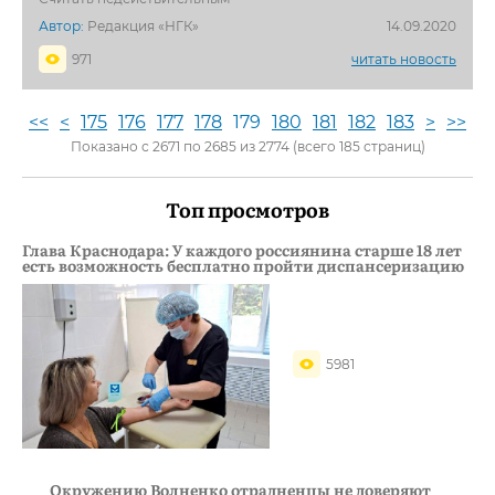
Автор:
Редакция «НГК»
14.09.2020
971
читать новость
<<
<
175
176
177
178
179
180
181
182
183
>
>>
Показано с 2671 по 2685 из 2774 (всего 185 страниц)
Топ просмотров
Глава Краснодара: У каждого россиянина старше 18 лет
есть возможность бесплатно пройти диспансеризацию
5981
Окружению Волненко отрадненцы не доверяют