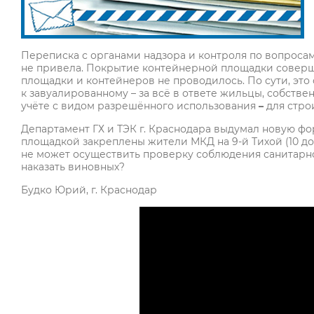
Переписка с органами надзора и контроля по вопроса
не привела. Покрытие контейнерной площадки соверш
площадки и контейнеров не проводилось. По сути, это
к завуалированному – за всё в ответе жильцы, собствен
учёте с видом разрешённого использования
–
для стро
Департамент ГХ и ТЭК г. Краснодара выдумал новую ф
площадкой закреплены жители МКД на 9-й Тихой (10 до
не может осуществить проверку соблюдения санитарно
наказать виновных?
Будко Юрий, г. Краснодар