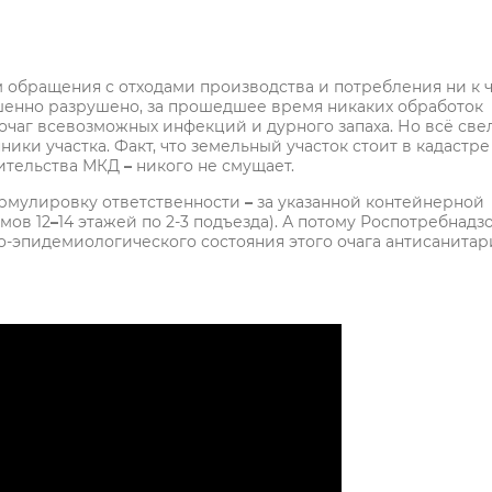
м обращения с отходами производства и потребления ни к 
енно разрушено, за прошедшее время никаких обработок
 очаг всевозможных инфекций и дурного запаха. Но всё све
ники участка. Факт, что земельный участок стоит в кадастре
ительства МКД
–
никого не смущает.
ормулировку ответственности
–
за указанной контейнерной
мов 12
–
14 этажей по 2-3 подъезда). А потому Роспотребнадз
-эпидемиологического состояния этого очага антисанитар