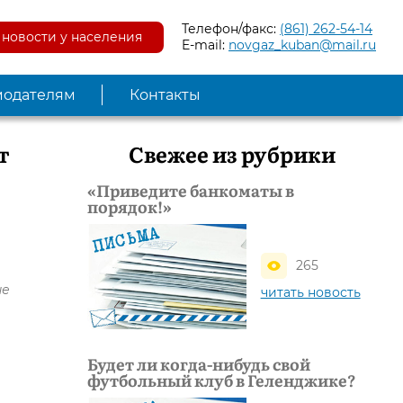
Телефон/факс:
(861) 262-54-14
новости у населения
E-mail:
novgaz_kuban@mail.ru
модателям
Контакты
т
Свежее из рубрики
«Приведите банкоматы в
порядок!»
265
не
читать новость
Будет ли когда-нибудь свой
футбольный клуб в Геленджике?