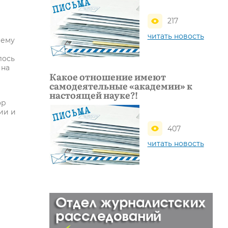
217
читать новость
чему
лось
 на
Какое отношение имеют
самодеятельные «академии» к
настоящей науке?!
ор
ии и
407
читать новость