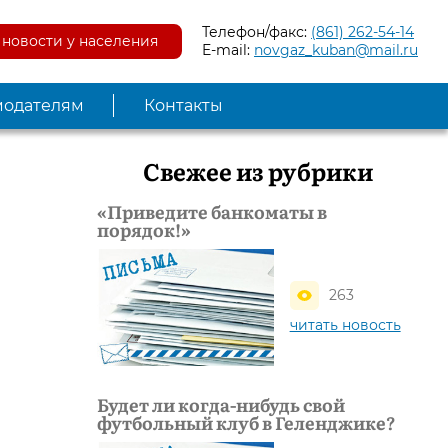
Телефон/факс:
(861) 262-54-14
новости у населения
E-mail:
novgaz_kuban@mail.ru
модателям
Контакты
Свежее из рубрики
«Приведите банкоматы в
порядок!»
263
читать новость
Будет ли когда-нибудь свой
футбольный клуб в Геленджике?