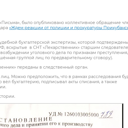
ле «Письма», было опубликовано коллективное обращение чл
дара
«Ждем реакции от полиции и прокуратуры Прикубанс
 судебной бухгалтерской экспертизы, которой подтвержден
Ф, вскрытые в СНТ «Лекарственник» старшим следовател
 возбуждении уголовного дела по признакам преступления,
вершённая группой лиц по предварительному сговору).
енник» переданы в следственный орган.
лиц. Можно предположить, что в рамках расследования бу
о вёл бухгалтерию, подписывал акты списания, а также
ии.
стории.