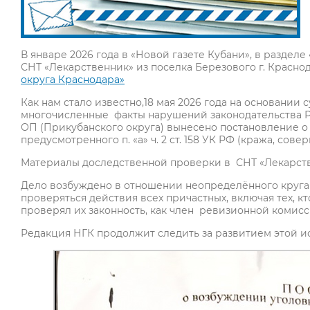
В январе 2026 года в «Новой газете Кубани», в разде
СНТ «Лекарственник» из поселка Березового г. Красно
округа Краснодара»
Как нам стало известно,18 мая 2026 года на основании
многочисленные факты нарушений законодательства Р
ОП (Прикубанского округа) вынесено постановление о
предусмотренного п. «а» ч. 2 ст. 158 УК РФ (кража, со
Материалы доследственной проверки в СНТ «Лекарств
Дело возбуждено в отношении неопределённого круга 
проверяться действия всех причастных, включая тех, кт
проверял их законность, как член ревизионной комисс
Редакция НГК продолжит следить за развитием этой и