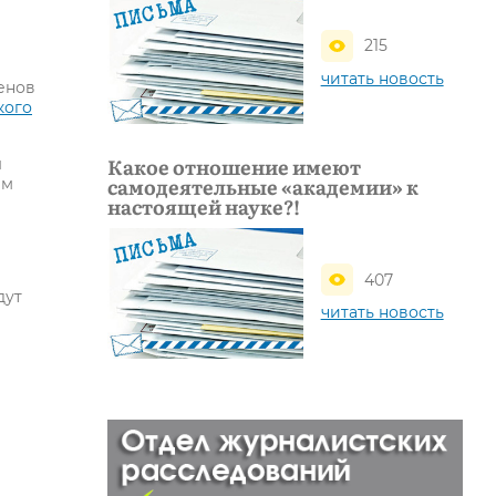
215
читать новость
енов
кого
Какое отношение имеют
ы
самодеятельные «академии» к
ем
настоящей науке?!
407
дут
читать новость