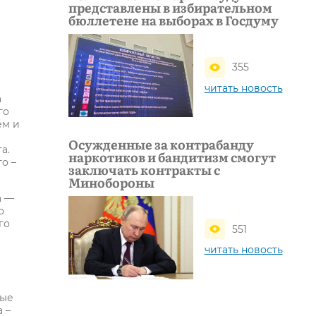
представлены в избирательном
бюллетене на выборах в Госдуму
355
читать новость
а
го
ем и
Осужденные за контрабанду
а.
наркотиков и бандитизм смогут
о –
заключать контракты с
Минобороны
а —
о
го
551
читать новость
рые
 –