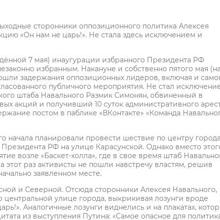
ыходные сторонники оппозиционного политика Алексея
цию «Он нам не царь!». Не стала здесь исключением и
едённой 7 мая) инаугурации избранного Президента РФ
законно избранным. Накануне и собственно пятого мая (н
прошли задержания оппозиционных лидеров, включая и само
гласованного публичного мероприятия. Не стал исключени
кого штаба Навального Размик Симонян, обвиненный в
ых акций и получивший 10 суток административного арест
ержание постом в паблике «ВКонтакте» «Команда Навальног
ого начала планировали провести шествие по центру город
 Президента РФ на улице Карасунской. Однако вместо этог
е возле «Баскет-холла», где в свое время штаб Навально
а этот раз активисты не пошли навстречу властям, решив
ачально заявленном месте.
асной и Северной. Отсюда сторонники Алексея Навального,
 центральной улице города, выкрикивая лозунги вроде
 царь!». Аналогичные лозунги виднелись и на плакатах, кото
цитата из выступления Путина: «Самое опасное для политика