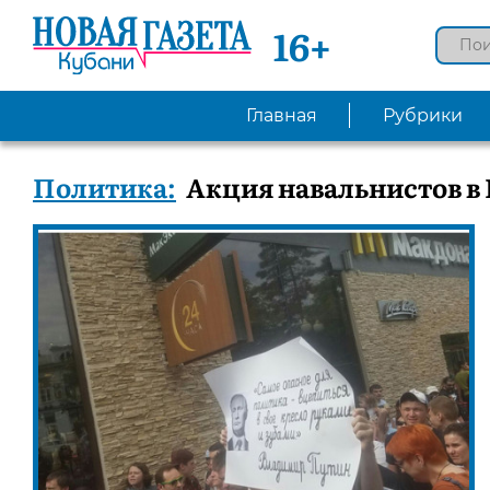
16+
Главная
Рубрики
Политика:
Акция навальнистов в