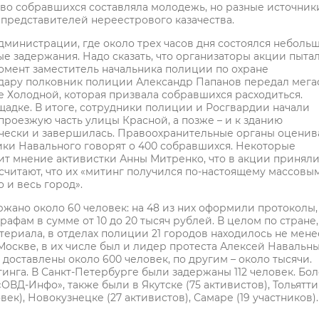
тво собравшихся составляла молодежь, но разные источник
 представителей нереестрового казачества.
министрации, где около трех часов дня состоялся неболь
е задержания. Надо сказать, что организаторы акции пыта
момент заместитель начальника полиции по охране
дару полковник полиции Александр Папанов передал мег
 Холодной, которая призвала собравшихся расходиться.
щадке. В итоге, сотрудники полиции и Росгвардии начали
роезжую часть улицы Красной, а позже – и к зданию
тически и завершилась. Правоохранительные органы оцени
ики Навального говорят о 400 собравшихся. Некоторые
ит мнение активистки Анны Митренко, что в акции принял
считают, что их «митинг получился по-настоящему массовы
 и весь город».
жано около 60 человек: на 48 из них оформили протоколы,
фам в сумме от 10 до 20 тысяч рублей. В целом по стране,
ериала, в отделах полиции 21 городов находилось не мене
Москве, в их числе был и лидер протеста Алексей Навальны
доставлены около 600 человек, по другим – около тысячи.
инга. В Санкт-Петербурге были задержаны 112 человек. Бол
Д-Инфо», также были в Якутске (75 активистов), Тольятти
век), Новокузнецке (27 активистов), Самаре (19 участников).