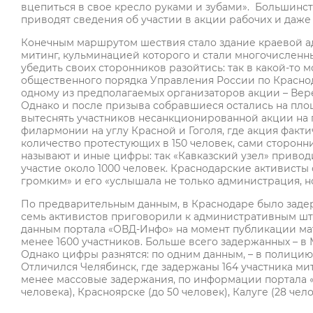
вцепиться в свое кресло руками и зубами». Большинс
приводят сведения об участии в акции рабочих и даже
Конечным маршрутом шествия стало здание краевой ад
митинг, кульминацией которого и стали многочисленны
убедить своих сторонников разойтись: так в какой-то 
общественного порядка Управления России по Красно
одному из предполагаемых организаторов акции – Вере
Однако и после призыва собравшиеся остались на пло
вытеснять участников несанкционированной акции на п
филармонии на углу Красной и Гоголя, где акция фак
количество протестующих в 150 человек, сами сторонн
называют и иные цифры: так «Кавказский узел» привод
участие около 1000 человек. Краснодарские активисты 
громким» и его «услышала не только администрация, но
По предварительным данным, в Краснодаре было задер
семь активистов приговорили к административным штра
данным портала «ОВД-Инфо» на момент публикации мат
менее 1600 участников. Больше всего задержанных – в 
Однако цифры разнятся: по одним данным, – в полицию 
Отличился Челябинск, где задержаны 164 участника мит
менее массовые задержания, по информации портала «ОВ
человека), Красноярске (до 50 человек), Калуге (28 чело