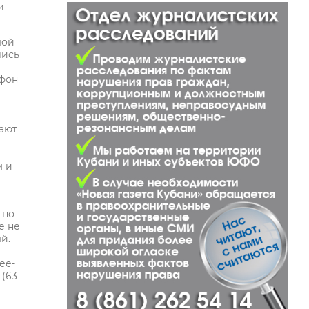
и
шой
лись
афон
вают
и
м и
 по
е не
й.
ее-
 (63