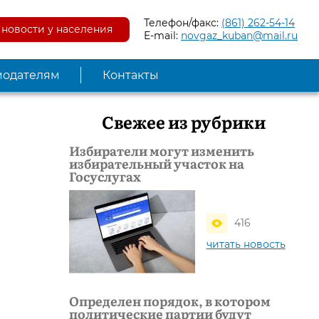
Телефон/факс:
(861) 262-54-14
новости у населения
E-mail:
novgaz_kuban@mail.ru
модателям
Контакты
Свежее из рубрики
Избиратели могут изменить
избирательный участок на
Госуслугах
416
читать новость
Определен порядок, в котором
политические партии будут