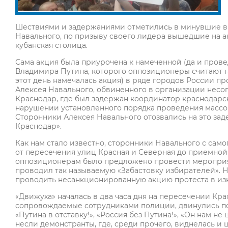
Шествиями и задержаниями отметились в минувшие в
Навального, по призыву своего лидера вышедшие на ак
кубанская столица.
Сама акция была приурочена к намеченной (да и пров
Владимира Путина, которого оппозиционеры считают не
этот день намечалась акция) в ряде городов России 
Алексея Навального, обвиненного в организации несо
Краснодар, где был задержан координатор краснодарс
нарушении установленного порядка проведения массов
Сторонники Алексея Навального отозвались на это зад
Краснодар».
Как нам стало известно, сторонники Навального с сам
от пересечения улиц Красная и Северная до приемной
оппозиционерам было предложено провести мероприяти
проводил так называемую «Забастовку избирателей». Н
проводить несанкционированную акцию протеста в изн
«Движуха» началась в два часа дня на пересечении Кр
сопровождаемые сотрудниками полиции, двинулись по
«Путина в отставку!», «Россия без Путина!», «Он нам не
несли демонстранты, где, среди прочего, виднелась и 