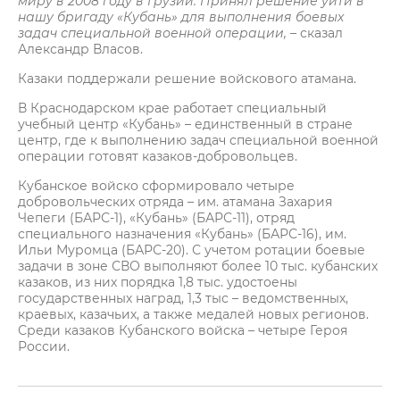
миру в 2008 году в Грузии. Принял решение уйти в
нашу бригаду «Кубань» для выполнения боевых
задач специальной военной операции, –
сказал
Александр Власов.
Казаки поддержали решение войскового атамана.
В Краснодарском крае работает специальный
учебный центр «Кубань» – единственный в стране
центр, где к выполнению задач специальной военной
операции готовят казаков-добровольцев.
Кубанское войско сформировало четыре
добровольческих отряда – им. атамана Захария
Чепеги (БАРС-1), «Кубань» (БАРС-11), отряд
специального назначения «Кубань» (БАРС-16), им.
Ильи Муромца (БАРС-20). С учетом ротации боевые
задачи в зоне СВО выполняют более 10 тыс. кубанских
казаков, из них порядка 1,8 тыс. удостоены
государственных наград, 1,3 тыс – ведомственных,
краевых, казачьих, а также медалей новых регионов.
Среди казаков Кубанского войска – четыре Героя
России.