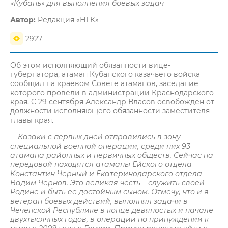
«Кубань» для выполнения боевых задач
Автор:
Редакция «НГК»
2927
Об этом исполняющий обязанности вице-
губернатора, атаман Кубанского казачьего войска
сообщил на краевом Совете атаманов, заседание
которого провели в администрации Краснодарского
края. С 29 сентября Александр Власов освобожден от
должности исполняющего обязанности заместителя
главы края.
– Казаки с первых дней отправились в зону
специальной военной операции, среди них 93
атамана районных и первичных обществ. Сейчас на
передовой находятся атаманы Ейского отдела
Константин Черный и Екатеринодарского отдела
Вадим Чернов. Это великая честь – служить своей
Родине и быть ее достойным сыном. Отмечу, что и я
ветеран боевых действий, выполнял задачи в
Чеченской Республике в конце девяностых и начале
двухтысячных годов, в операции по принуждении к