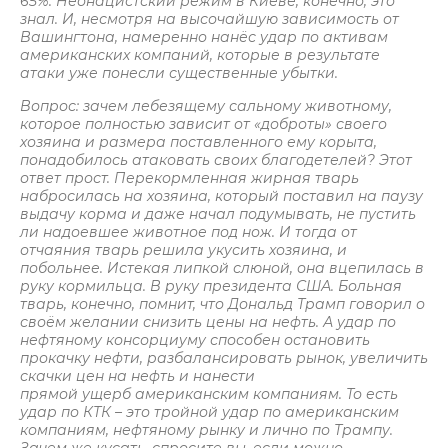
65%. Неонацистский режим в Киеве, конечно, это
знал. И, несмотря на высочайшую зависимость от
Вашингтона, намеренно нанёс удар по активам
американских компаний, которые в результате
атаки уже понесли существенные убытки.
Вопрос: зачем лебезящему сальному животному,
которое полностью зависит от «доброты» своего
хозяина и размера поставленного ему корыта,
понадобилось атаковать своих благодетелей? Этот
ответ прост. Перекормленная жирная тварь
набросилась на хозяина, который поставил на паузу
выдачу корма и даже начал подумывать, не пустить
ли надоевшее животное под нож. И тогда от
отчаяния тварь решила укусить хозяина, и
побольнее. Истекая липкой слюной, она вцепилась в
руку кормильца. В руку президента США. Больная
тварь, конечно, помнит, что Дональд Трамп говорил о
своём желании снизить цены на нефть. А удар по
нефтяному консорциуму способен остановить
прокачку нефти, разбалансировать рынок, увеличить
скачки цен на нефть и нанести
прямой ущерб американским компаниям. То есть
удар по КТК – это тройной удар по американским
компаниям, нефтяному рынку и лично по Трампу.