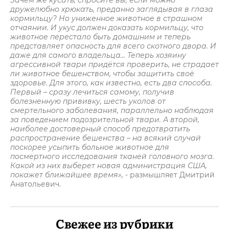
Зачем же кусать, спросите вы, если можно
дружелюбно хрюкать, преданно заглядывая в глаза
кормильцу? Но униженное животное в страшном
отчаянии. И укус должен доказать кормильцу, что
животное перестало быть домашним и теперь
представляет опасность для всего скотного двора. И
даже для самого владельца… Теперь хозяину
агрессивной твари придётся проверить, не страдает
ли животное бешенством, чтобы защитить своё
здоровье. Для этого, как известно, есть два способа.
Первый – сразу лечиться самому, получив
болезненную прививку, шесть уколов от
смертельного заболевания, параллельно наблюдая
за поведением подозрительной твари. А второй,
наиболее достоверный способ предотвратить
распространение бешенства – на всякий случай
поскорее усыпить больное животное для
посмертного исследования тканей головного мозга.
Какой из них выберет новая администрация США,
покажет ближайшее время»,
- размышляет Дмитрий
Анатольевич.
Свежее из рубрики