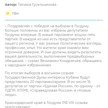
Автор:
Татьяна Гусельникова
1184
– Поздравляю с победой на выборах в Госдуму.
Больше половины из вас избраны депутатами
Госдумы впервые. В новый парламент вошли пять
партий. В каждой из них есть представители от
нашего региона. У вас разные политические взгляды,
профессии, опыт. Но жители края оказали вам
огромное доверие. И они должны видеть результаты
вашей деятельности, выполнение предвыборных
обещаний, – сказал Вениамин Кондратьев, обращаясь
к народным избранникам.
По итогам выборов в восьмом созыве
Государственной Думы интересы Кубани будут
представлять 20 парламентариев. В их числе 16
депутатов от партии «Единая Россия», по одному – от
ЛДПР, КПРФ, «Справедливая Россия» и «Новые
люди».
Краснодарский край в Госдуме РФ VIII созыва
представляют: