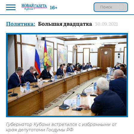
16+
Политика:
Большая двадцатка
30.09.2021
Губернатор Кубани встретился с избранными от
края депутатами Госдумы РФ