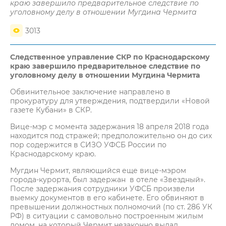
краю завершило предварительное следствие по
уголовному делу в отношении Мугдина Чермита
3013
Следственное управление СКР по Краснодарскому
краю завершило предварительное следствие по
уголовному делу в отношении Мугдина Чермита
Обвинительное заключение направлено в
прокуратуру для утверждения, подтвердили «Новой
газете Кубани» в СКР.
Вице-мэр с момента задержания 18 апреля 2018 года
находится под стражей; предположительно он до сих
пор содержится в СИЗО УФСБ России по
Краснодарскому краю.
Мугдин Чермит, являющийся еще вице-мэром
города-курорта, был задержан в отеле «Звездный».
После задержания сотрудники УФСБ произвели
выемку документов в его кабинете. Его обвиняют в
превышении должностных полномочий (по ст. 286 УК
РФ) в ситуации с самовольно построенным жилым
домом, на который Чермит незаконно выдал