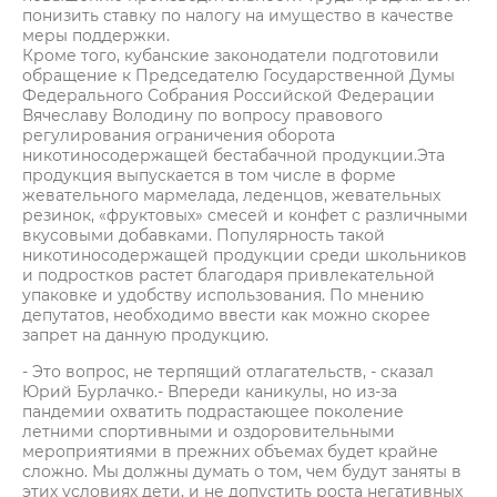
понизить ставку по налогу на имущество в качестве
меры поддержки.
Кроме того, кубанские законодатели подготовили
обращение к Председателю Государственной Думы
Федерального Собрания Российской Федерации
Вячеславу Володину по вопросу правового
регулирования ограничения оборота
никотиносодержащей бестабачной продукции.Эта
продукция выпускается в том числе в форме
жевательного мармелада, леденцов, жевательных
резинок, «фруктовых» смесей и конфет с различными
вкусовыми добавками. Популярность такой
никотиносодержащей продукции среди школьников
и подростков растет благодаря привлекательной
упаковке и удобству использования. По мнению
депутатов, необходимо ввести как можно скорее
запрет на данную продукцию.
- Это вопрос, не терпящий отлагательств, - сказал
Юрий Бурлачко.- Впереди каникулы, но из-за
пандемии охватить подрастающее поколение
летними спортивными и оздоровительными
мероприятиями в прежних объемах будет крайне
сложно. Мы должны думать о том, чем будут заняты в
этих условиях дети, и не допустить роста негативных